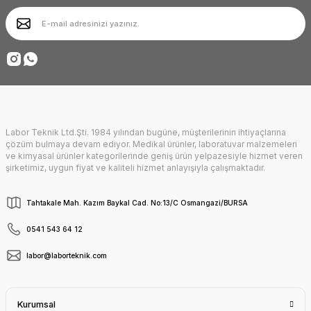
Ürün bilgilerinde hatalar bulunuyor.
Ürün fiyatı diğer sitelerden daha pahalı.
Deneyimini Paylaş
Bu ürüne benzer farklı alternatifler olmalı.
Labor Teknik Ltd.Şti. 1984 yılından bugüne, müşterilerinin ihtiyaçlarına
Gönder
çözüm bulmaya devam ediyor. Medikal ürünler, laboratuvar malzemeleri
ve kimyasal ürünler kategorilerinde geniş ürün yelpazesiyle hizmet veren
şirketimiz, uygun fiyat ve kaliteli hizmet anlayışıyla çalışmaktadır.
Tahtakale Mah. Kazım Baykal Cad. No:13/C Osmangazi/BURSA
0541 543 64 12
labor@laborteknik.com
Kurumsal