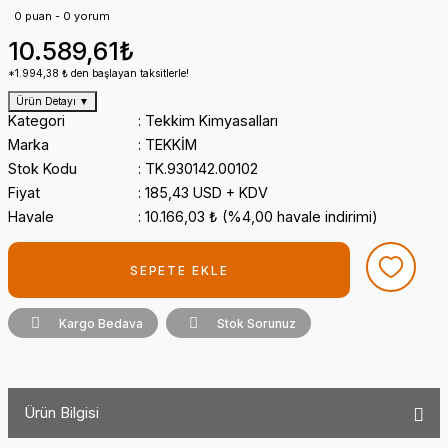
0 puan - 0 yorum
10.589,61₺
*1.994,38 ₺ den başlayan taksitlerle!
Ürün Detayı
▼
Kategori
Tekkim Kimyasalları
Marka
TEKKİM
Stok Kodu
TK.930142.00102
Fiyat
185,43 USD + KDV
Havale
10.166,03 ₺ (%4,00 havale indirimi)
SEPETE EKLE
Kargo Bedava
Stok Sorunuz
Ürün Bilgisi