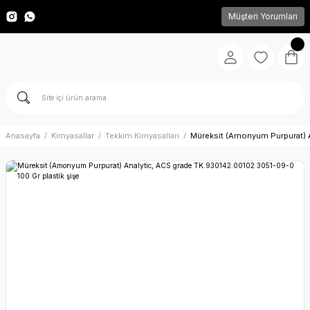
Müşteri Yorumları
Anasayfa
Kimyasallar
Tekkim Kimyasalları
Müreksit (Amonyum Purpurat) A