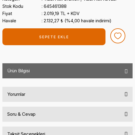
Stok Kodu
645461388
Fiyat
2.019,19 TL + KDV
Havale
2.132,27 ₺ (%4,00 havale indirimi)
SEPETE EKLE
Ürün Bilgisi
Yorumlar
Soru & Cevap
Bu ürüne ilk yorumu siz yapın!
Taksit Seçenekleri