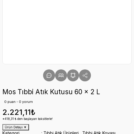
Mos Tıbbi Atık Kutusu 60 x 2 L
0 puan - 0 yorum
2.221,11₺
*418,31 ₺ den başlayan taksitlerle!
Ürün Detayı
▼
Kategori
Tıbbi Atık Ürünleri
,
Tıbbi Atık Kovası