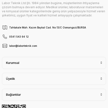
Labor Teknik Ltd.Şti. 1984 yılından bugüne, müşterilerinin ihtiyaçlarına
Gönder
çözüm bulmaya devam ediyor. Medikal ürünler, laboratuvar malzemeleri
ve kimyasal ürünler kategorilerinde geniş ürün yelpazesiyle hizmet veren
şirketimiz, uygun fiyat ve kaliteli hizmet anlayışıyla çalışmaktadır.
Tahtakale Mah. Kazım Baykal Cad. No:13/C Osmangazi/BURSA
0541 543 64 12
labor@laborteknik.com
Kurumsal
Üyelik
Bağlantılar