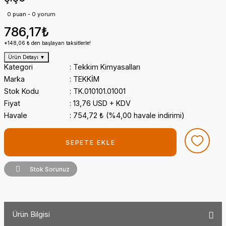
0 puan - 0 yorum
786,17₺
*148,06 ₺ den başlayan taksitlerle!
Ürün Detayı
▼
Kategori
Tekkim Kimyasalları
Marka
TEKKİM
Stok Kodu
TK.010101.01001
Fiyat
13,76 USD + KDV
Havale
754,72 ₺ (%4,00 havale indirimi)
SEPETE EKLE
Stok Sorunuz
Ürün Bilgisi