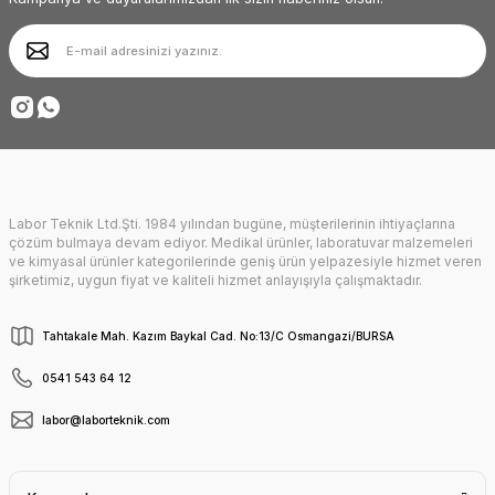
Ürün bilgilerinde hatalar bulunuyor.
Ürün fiyatı diğer sitelerden daha pahalı.
Deneyimini Paylaş
Bu ürüne benzer farklı alternatifler olmalı.
Labor Teknik Ltd.Şti. 1984 yılından bugüne, müşterilerinin ihtiyaçlarına
Gönder
çözüm bulmaya devam ediyor. Medikal ürünler, laboratuvar malzemeleri
ve kimyasal ürünler kategorilerinde geniş ürün yelpazesiyle hizmet veren
şirketimiz, uygun fiyat ve kaliteli hizmet anlayışıyla çalışmaktadır.
Tahtakale Mah. Kazım Baykal Cad. No:13/C Osmangazi/BURSA
0541 543 64 12
labor@laborteknik.com