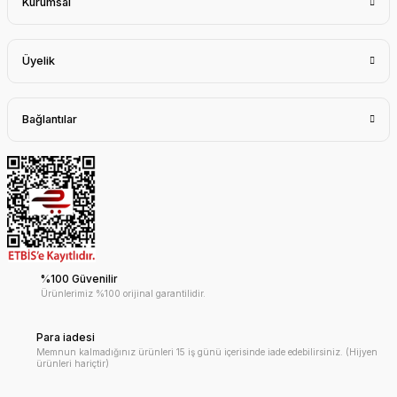
Kurumsal
Üyelik
Bağlantılar
%100 Güvenilir
Ürünlerimiz %100 orijinal garantilidir.
Para iadesi
Memnun kalmadığınız ürünleri 15 iş günü içerisinde iade edebilirsiniz. (Hijyen
ürünleri hariçtir)