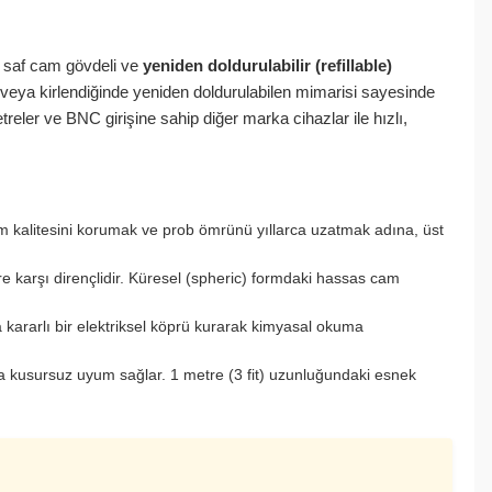
, saf cam gövdeli ve
yeniden doldurulabilir (refillable)
nde veya kirlendiğinde yeniden doldurulabilen mimarisi sayesinde
eler ve BNC girişine sahip diğer marka cihazlar ile hızlı,
Ölçüm kalitesini korumak ve prob ömrünü yıllarca uzatmak adına, üst
re karşı dirençlidir. Küresel (spheric) formdaki hassas cam
a kararlı bir elektriksel köprü kurarak kimyasal okuma
na kusursuz uyum sağlar. 1 metre (3 fit) uzunluğundaki esnek