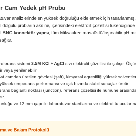
ir Cam Yedek pH Probu
uvar analizlerinde en yüksek doğruluğu elde etmek için tasarlanmış
l dolgulu probların aksine, içerisindeki elektrolit çözeltisi tükendiği
el
BNC konnektör yapısı
, tüm Milwaukee masaüstü/taşınabilir pH metr
sağlar.
referans sistemi
3.5M KCl + AgCl
sıvı elektrolit çözeltisi ile çalışır. 
ir veya yenilenebilir.
af camdan üretilen gövdesi (şaft), kimyasal agresifliği yüksek solventle
ksek empedans performansı ve ışık hızında stabil sonuçlar üretir.
erans bağlantı noktası (junction), referans çözeltisi ile numune arasınd
ır.
nluğu ve 12 mm çapı ile laboratuvar stantlarına ve elektrot tutucuları
uma ve Bakım Protokolü