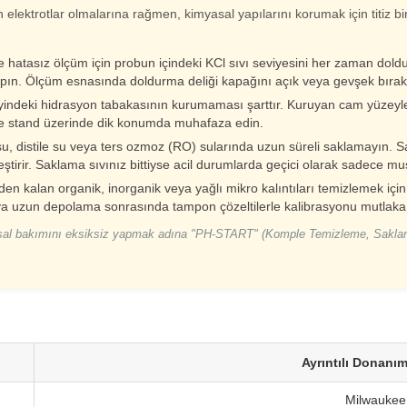
elektrotlar olmalarına rağmen, kimyasal yapılarını korumak için titiz bir
 hatasız ölçüm için probun içindeki KCl sıvı seviyesini her zaman doldu
apın. Ölçüm esnasında doldurma deliği kapağını açık veya gevşek bırak
ndeki hidrasyon tabakasının kurumaması şarttır. Kuruyan cam yüzeyler
ve stand üzerinde dik konumda muhafaza edin.
, distile su veya ters ozmoz (RO) sularında uzun süreli saklamayın. Sa
tirir. Saklama sıvınız bittiyse acil durumlarda geçici olarak sadece mu
en kalan organik, inorganik veya yağlı mikro kalıntıları temizlemek içi
ya uzun depolama sonrasında tampon çözeltilerle kalibrasyonu mutlaka 
yasal bakımını eksiksiz yapmak adına "PH-START" (Komple Temizleme, Saklam
Ayrıntılı Donanım
Milwauke