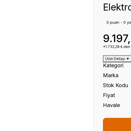
Elektr
0 puan - 0 y
9.197
*1.732,28 ₺ den 
Ürün Detayı
▼
Kategori
Marka
Stok Kodu
Fiyat
Havale