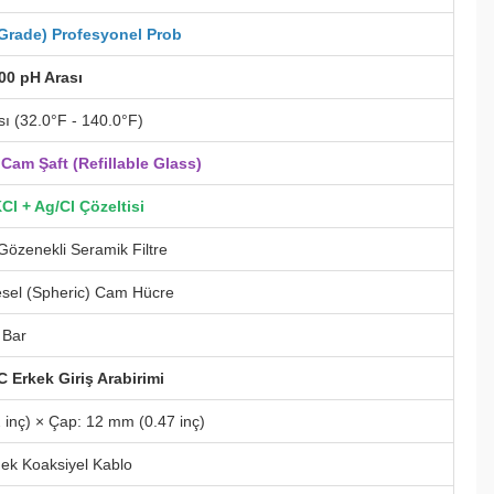
 Grade) Profesyonel Prob
.00 pH Arası
sı (32.0°F - 140.0°F)
 Cam Şaft (Refillable Glass)
Cl + Ag/Cl Çözeltisi
 Gözenekli Seramik Filtre
sel (Spheric) Cam Hücre
 Bar
 Erkek Giriş Arabirimi
 inç) × Çap: 12 mm (0.47 inç)
nek Koaksiyel Kablo