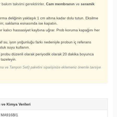
 bakım takvimi gerektirirler.
Cam membranın
ve
seramik
rma deliğinin yaklaşık 1 cm altına kadar dolu tutun. Eksilme
ın; saklama esnasında ise kapatın.
 kalıcı hassasiyet kaybına uğrar. Prob koruma kapağını her
f su, iyon yoğunluğu farkı nedeniyle probun iç referans
sluk suyu kullanın.
n probu düzenli olarak periyodik olarak 20 dakika boyunca
tazeleyin.
a ve Tampon Seti) paketini siparişinize eklemeniz önemle tavsiye
 ve Kimya Verileri
e MA916B/1