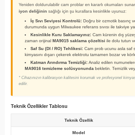
Yeniden doldurulabilir cam problar en kararlı okumaları sunan 
iyon deliğinin
sağlığı için şu kurallara kesinlikle uyunuz:
İç Sıvı Seviyesi Kontrolü:
Doğru bir ozmotik basınç ve
durumunda uygun Milwaukee referans sıvısı ile takviye y
Kesinlikle Kuru Saklamayınız:
Cam kürenin dış yüzeyi
zaman orijinal
MA9015 saklama çözeltisi
ile dolu tutun 
Saf Su (DI / RO) Tehlikesi:
Cam prob ucunu asla saf su
kimyasını dışarı çekerek elektrotu tamamen bozar ve körleş
Katman Arındırma Temizliği:
Analiz edilen numunelerd
MA9016 temizleme solüsyonunda
bekletin. Temizlik ve
* Cihazınızın kalibrasyon kalitesini korumak ve profesyonel kim
edilir.
Teknik Özellikler Tablosu
Teknik Özellik
Model