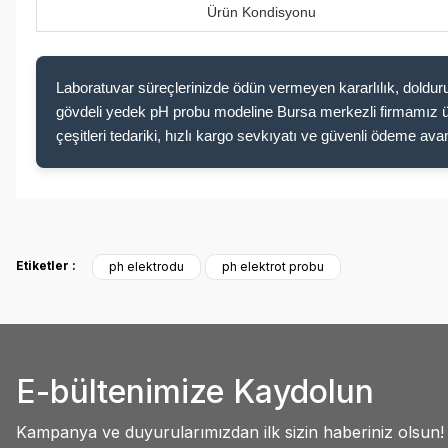
Ürün Kondisyonu
Laboratuvar süreçlerinizde ödün vermeyen kararlılık, doldu
gövdeli yedek pH probu modeline Bursa merkezli firmamız üzer
çeşitleri tedariki, hızlı kargo sevkıyatı ve güvenli ödeme ava
Bu ürünün fiyat bilgisi, resim, ürün açıklamalarında ve diğer konulard
Siteyle ilk kez tanışmama rağmen içeriği ve menü yapısı oldukça kullanışlı.
Etiketler :
ph elektrodu
ph elektrot probu
kendine baktırıyor. Başarılarınız sürekli olsun.
Görüş ve önerileriniz için teşekkür ederiz.
Abdullah AKALIN | 01/07/2025
Ürün resmi kalitesiz, bozuk veya görüntülenemiyor.
Ürün açıklamasında eksik bilgiler bulunuyor.
Deneyimini Paylaş
E-bültenimize Kaydolun
Ürün bilgilerinde hatalar bulunuyor.
Ürün fiyatı diğer sitelerden daha pahalı.
Kampanya ve duyurularımızdan ilk sizin haberiniz olsun!
Bu ürüne benzer farklı alternatifler olmalı.