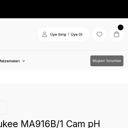
/
Üye Girişi
Üye Ol
Malzemeleri
Müşteri Yorumları
ukee MA916B/1 Cam pH