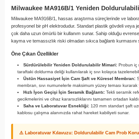
Milwaukee MA916B/1 Yeniden Doldurulabil
Milwaukee MA916B/1, hassas araştırma süreçlerinde ve laborat
profesyonel bir pH elektrodudur. Standart plastik gövdeli veya je
çok daha uzun ömürlü bir kullanım sunar. Sahip olduğu evrens
kayma ve temassızlık riski olmadan sıkıca bağlantı kurmasını 
Öne Çıkan Özellikler
Sürdürülebilir Yeniden Doldurulabilir Mimari:
Probun iç 
taraftaki doldurma deliği kullanılarak iç sıvı kolayca tazelenebil
Üstün Hassasiyet İçin Cam Şaft ve Küresel Membran:
S
membran, sıvı numunelerle maksimum yüzey teması kurarak yü
Hızlı İyon Geçişi İçin Seramik Bağlantı:
Tekli seramik ref
gecikmelerini ve cihaz kararsızlıklarını tamamen ortadan kaldır
Saha ve Laboratuvar Esnekliği:
120 mm standart şaft uzu
kablosu çalışma alanınızda rahat hareket kabiliyeti sunar.
⚠️ Laboratuvar Kılavuzu: Doldurulabilir Cam Prob Kor