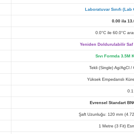
Laboratuvar Sınıfı (Lab
0.00 ila 13
0.0°C ile 60.0°C ara
Yeniden Doldurulabilir Saf
Sıvı Formda 3.5M K
Tekli (Single) Ag/AgCl /
Yüksek Empedanslı Küre
0.1
Evrensel Standart BNC
Şaft Uzunluğu: 120 mm (4.72
1 Metre (3 Fit) Es