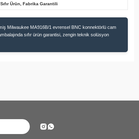
Sıfır Ürün, Fabrika Garantili
cillenmiş Milwaukee MA916B/1 evrensel BNC konnektörlü cam
balajında sıfır ürün garantisi, zengin teknik solüsyon
ilirsiniz.