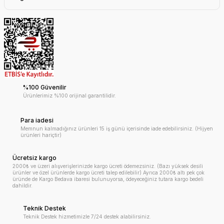
%100 Güvenilir
Ürünlerimiz %100 orijinal garantilidir.
Para iadesi
Memnun kalmadığınız ürünleri 15 iş günü içerisinde iade edebilirsiniz. (Hijyen
ürünleri hariçtir)
Ücretsiz kargo
2000₺ ve üzeri alışverişlerinizde kargo ücreti ödemezsiniz. (Bazı yüksek desili
ürünler ve özel ürünlerde kargo ücreti talep edilebilir) Ayrıca 2000₺ altı pek çok
üründe de Kargo Bedava ibaresi bulunuyorsa, ödeyeceğiniz tutara kargo bedeli
dahildir.
Teknik Destek
Teknik Destek hizmetimizle 7/24 destek alabilirsiniz.