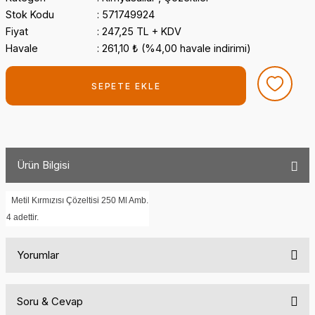
Stok Kodu
571749924
Fiyat
247,25 TL + KDV
Havale
261,10 ₺ (%4,00 havale indirimi)
SEPETE EKLE
Ürün Bilgisi
Metil Kırmızısı Çözeltisi 250 Ml Amb.
4 adettir.
Yorumlar
Soru & Cevap
Bu ürüne ilk yorumu siz yapın!