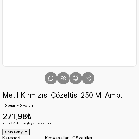
Metil Kırmızısı Çözeltisi 250 Ml Amb.
0 puan - 0 yorum
271,98₺
*51,22 ₺ den başlayan taksitlerle!
Ürün Detayı
▼
Kategori
Kimyasallar
,
Çözeltiler