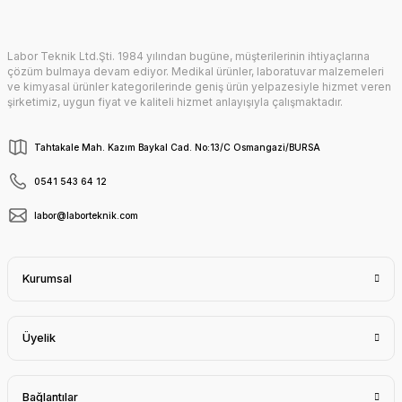
Labor Teknik Ltd.Şti. 1984 yılından bugüne, müşterilerinin ihtiyaçlarına
Gönder
çözüm bulmaya devam ediyor. Medikal ürünler, laboratuvar malzemeleri
ve kimyasal ürünler kategorilerinde geniş ürün yelpazesiyle hizmet veren
şirketimiz, uygun fiyat ve kaliteli hizmet anlayışıyla çalışmaktadır.
Tahtakale Mah. Kazım Baykal Cad. No:13/C Osmangazi/BURSA
0541 543 64 12
labor@laborteknik.com
Kurumsal
Üyelik
Bağlantılar