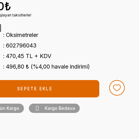
0₺
layan taksitlerle!
Oksimetreler
602796043
470,45 TL + KDV
496,80 ₺ (%4,00 havale indirimi)
SEPETE EKLE
Gün Kargo
Kargo Bedava