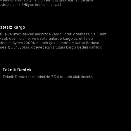
Memnun kalmadığınız ürünleri 15 iş günü içerisinde iade
edebilirsiniz. (Hijyen ürünleri hariçtir)
retsiz kargo
00₺ ve üzeri alışverişlerinizde kargo ücreti ödemezsiniz. (Bazı
ksek desili ürünler ve özel ürünlerde kargo ücreti talep
ilebilir) Ayrıca 2000₺ altı pek çok üründe de Kargo Bedava
aresi bulunuyorsa, ödeyeceğiniz tutara kargo bedeli dahildir.
Teknik Destek
Teknik Destek hizmetimizle 7/24 destek alabilirsiniz.