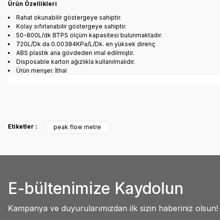
Ürün Özellikleri
Rahat okunabilir göstergeye sahiptir.
Kolay sıfırlanabilir göstergeye sahiptir.
50-800L/dk BTPS ölçüm kapasitesi bulunmaktadır.
720L/Dk da 0.00384KPa/L/Dk. en yüksek direnç
ABS plastik ana gövdeden imal edilmiştir.
Disposable karton ağızlıkla kullanılmalıdır.
Ürün menşei: İthal
Bu ürünün fiyat bilgisi, resim, ürün açıklamalarında ve diğer konulard
Siteyle ilk kez tanışmama rağmen içeriği ve menü yapısı oldukça kullanışlı.
Etiketler :
peak flow metre
kendine baktırıyor. Başarılarınız sürekli olsun.
Görüş ve önerileriniz için teşekkür ederiz.
Abdullah AKALIN | 01/07/2025
Ürün resmi kalitesiz, bozuk veya görüntülenemiyor.
Ürün açıklamasında eksik bilgiler bulunuyor.
Deneyimini Paylaş
E-bültenimize Kaydolun
Ürün bilgilerinde hatalar bulunuyor.
Ürün fiyatı diğer sitelerden daha pahalı.
Kampanya ve duyurularımızdan ilk sizin haberiniz olsun!
Bu ürüne benzer farklı alternatifler olmalı.