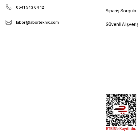
0541 543 64 12
Sipariş Sorgula
labor@laborteknik.com
Güvenli Alışveri