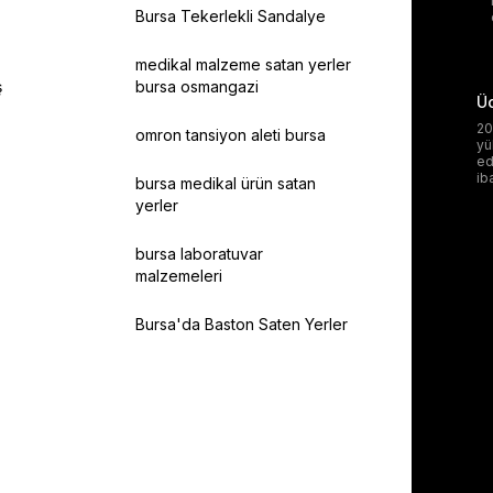
Bursa Tekerlekli Sandalye
medikal malzeme satan yerler
ş
bursa osmangazi
Üc
20
omron tansiyon aleti bursa
yü
ed
ib
bursa medikal ürün satan
yerler
bursa laboratuvar
malzemeleri
Bursa'da Baston Saten Yerler