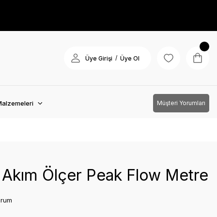
/
Üye Girişi
Üye Ol
Malzemeleri
Müşteri Yorumları
 Akım Ölçer Peak Flow Metre
orum