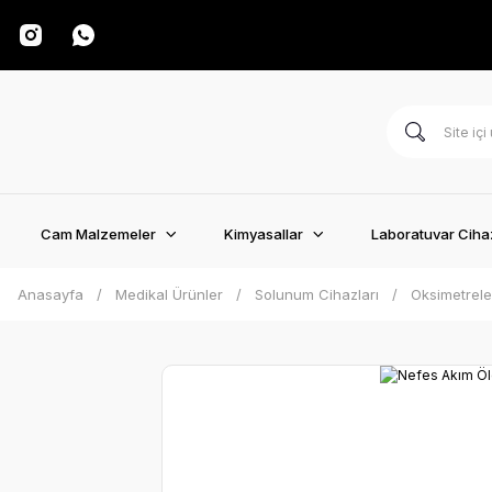
Cam Malzemeler
Kimyasallar
Laboratuvar Cihaz
Anasayfa
Medikal Ürünler
Solunum Cihazları
Oksimetrele