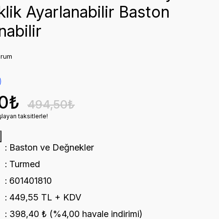
lik Ayarlanabilir Baston
nabilir
orum
00₺
494,50₺
layan taksitlerle!
Baston ve Değnekler
Turmed
601401810
449,55 TL + KDV
398,40 ₺ (%4,00 havale indirimi)