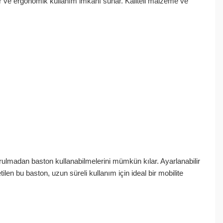
ğlar ve ergonomik kullanım imkanı sunar. Kaliteli malzeme ve
rulmadan baston kullanabilmelerini mümkün kılar. Ayarlanabilir
ilen bu baston, uzun süreli kullanım için ideal bir mobilite