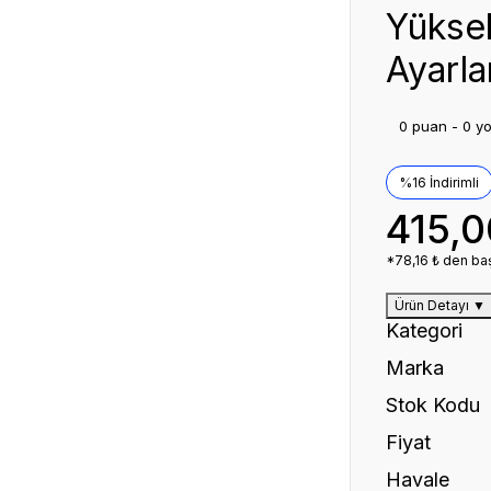
Yüksek
Ayarla
0 puan - 0 y
%16 İndirimli
415,
*78,16 ₺ den baş
Ürün Detayı
▼
Kategori
Marka
Stok Kodu
Fiyat
Havale