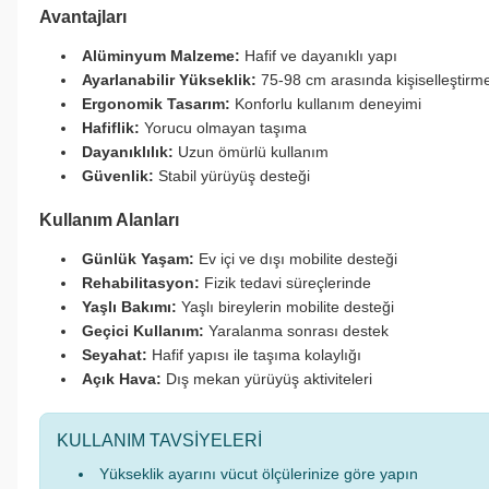
Avantajları
Alüminyum Malzeme:
Hafif ve dayanıklı yapı
Ayarlanabilir Yükseklik:
75-98 cm arasında kişiselleştirm
Ergonomik Tasarım:
Konforlu kullanım deneyimi
Hafiflik:
Yorucu olmayan taşıma
Dayanıklılık:
Uzun ömürlü kullanım
Güvenlik:
Stabil yürüyüş desteği
Kullanım Alanları
Günlük Yaşam:
Ev içi ve dışı mobilite desteği
Rehabilitasyon:
Fizik tedavi süreçlerinde
Yaşlı Bakımı:
Yaşlı bireylerin mobilite desteği
Geçici Kullanım:
Yaralanma sonrası destek
Seyahat:
Hafif yapısı ile taşıma kolaylığı
Açık Hava:
Dış mekan yürüyüş aktiviteleri
KULLANIM TAVSİYELERİ
Yükseklik ayarını vücut ölçülerinize göre yapın