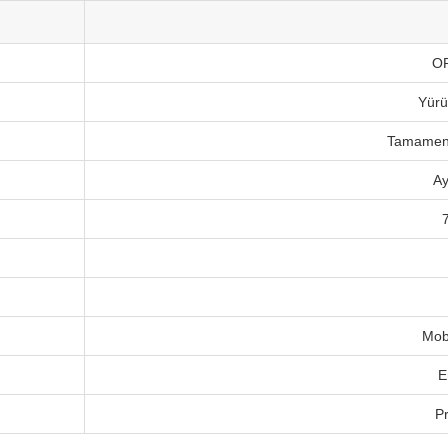
OR
Yürü
Tamamen
Ay
Mobi
E
P