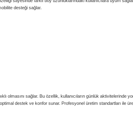
ik özelliği sayesinde farklı boy uzunluklarındaki kullanıcılara uyum sa
obilite desteği sağlar.
lmasını sağlar. Bu özellik, kullanıcıların günlük aktivitelerinde yo
 optimal destek ve konfor sunar. Profesyonel üretim standartları ile üret