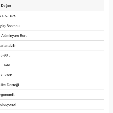
Değer
T-A-1025
yüş Bastonu
 Alüminyum Boru
arlanabilir
75-98 cm
Hafif
Yüksek
lite Desteği
rgonomik
rofesyonel