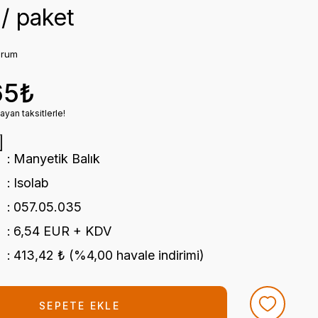
 / paket
orum
65₺
ayan taksitlerle!
Manyetik Balık
Isolab
057.05.035
6,54 EUR + KDV
413,42 ₺ (%4,00 havale indirimi)
SEPETE EKLE