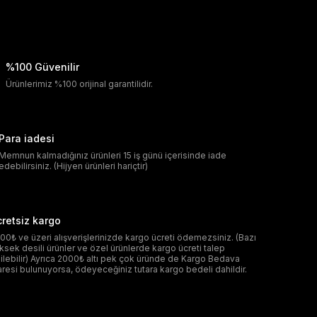
%100 Güvenilir
Ürünlerimiz %100 orijinal garantilidir.
Para iadesi
Memnun kalmadığınız ürünleri 15 iş günü içerisinde iade
edebilirsiniz. (Hijyen ürünleri hariçtir)
retsiz kargo
00₺ ve üzeri alışverişlerinizde kargo ücreti ödemezsiniz. (Bazı
ksek desili ürünler ve özel ürünlerde kargo ücreti talep
ilebilir) Ayrıca 2000₺ altı pek çok üründe de Kargo Bedava
aresi bulunuyorsa, ödeyeceğiniz tutara kargo bedeli dahildir.