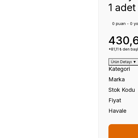
1 adet
0 puan - 0 y
430,
*81,11 ₺ den başl
Ürün Detayı
▼
Kategori
Marka
Stok Kodu
Fiyat
Havale