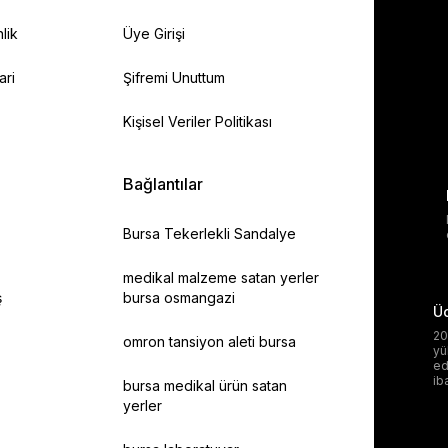
lik
Üye Girişi
ari
Şifremi Unuttum
Kişisel Veriler Politikası
Bağlantılar
Bursa Tekerlekli Sandalye
medikal malzeme satan yerler
ş
bursa osmangazi
Üc
20
omron tansiyon aleti bursa
yü
ed
ib
bursa medikal ürün satan
yerler