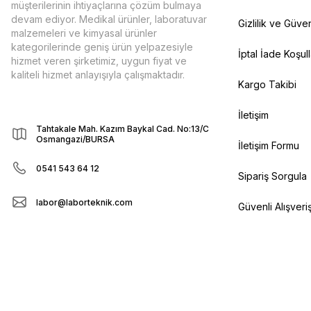
müşterilerinin ihtiyaçlarına çözüm bulmaya
devam ediyor. Medikal ürünler, laboratuvar
Gizlilik ve Güven
malzemeleri ve kimyasal ürünler
kategorilerinde geniş ürün yelpazesiyle
İptal İade Koşull
hizmet veren şirketimiz, uygun fiyat ve
kaliteli hizmet anlayışıyla çalışmaktadır.
Kargo Takibi
İletişim
Tahtakale Mah. Kazım Baykal Cad. No:13/C
Osmangazi/BURSA
İletişim Formu
0541 543 64 12
Sipariş Sorgula
labor@laborteknik.com
Güvenli Alışveri