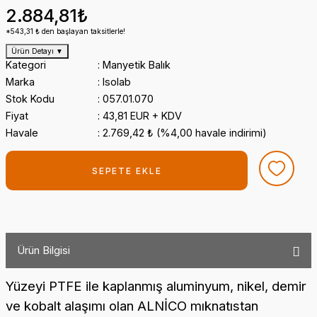
2.884,81₺
*543,31 ₺ den başlayan taksitlerle!
Ürün Detayı
▼
Kategori
Manyetik Balık
Marka
Isolab
Stok Kodu
057.01.070
Fiyat
43,81 EUR + KDV
Havale
2.769,42 ₺ (%4,00 havale indirimi)
SEPETE EKLE
Ürün Bilgisi
Yüzeyi PTFE ile kaplanmış aluminyum, nikel, demir
ve kobalt alaşımı olan ALNİCO mıknatıstan