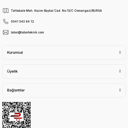
Tahtakale Mah. Kazım Baykal Cad. No:13/C Osmangazi/BURSA
0541 543 64 12
labor@laborteknik.com
Kurumsal
Üyelik
Bağlantılar