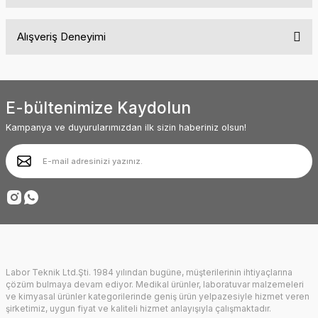
Bu ürünün fiyat bilgisi, resim, ürün açıklamalarında ve diğer
Alışveriş Deneyimi
konularda yetersiz gördüğünüz noktaları öneri formunu kullanarak
tarafımıza iletebilirsiniz.
Görüş ve önerileriniz için teşekkür ederiz.
Siteyle ilk kez tanışmama rağmen içeriği
ve menü yapısı oldukça kullanışlı. Diğer
ürünler de oldukça ilginç ve kendine
Ürün resmi kalitesiz, bozuk veya görüntülenemiyor.
baktırıyor. Başarılarınız sürekli olsun.
E-bültenimize Kaydolun
Ürün açıklamasında eksik bilgiler bulunuyor.
Abdullah AKALIN | 01/07/2025
Kampanya ve duyurularımızdan ilk sizin haberiniz olsun!
Ürün bilgilerinde hatalar bulunuyor.
Ürün fiyatı diğer sitelerden daha pahalı.
Deneyimini Paylaş
Bu ürüne benzer farklı alternatifler olmalı.
Labor Teknik Ltd.Şti. 1984 yılından bugüne, müşterilerinin ihtiyaçlarına
Gönder
çözüm bulmaya devam ediyor. Medikal ürünler, laboratuvar malzemeleri
ve kimyasal ürünler kategorilerinde geniş ürün yelpazesiyle hizmet veren
şirketimiz, uygun fiyat ve kaliteli hizmet anlayışıyla çalışmaktadır.