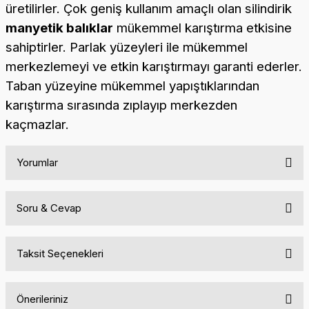
üretilirler. Çok geniş kullanım amaçlı olan silindirik
manyetik balıklar
mükemmel karıştırma etkisine
sahiptirler. Parlak yüzeyleri ile mükemmel
merkezlemeyi ve etkin karıştırmayı garanti ederler.
Taban yüzeyine mükemmel yapıştıklarından
karıştırma sırasında zıplayıp merkezden
kaçmazlar.
Yorumlar
Soru & Cevap
Bu ürüne ilk yorumu siz yapın!
Taksit Seçenekleri
Yorum Yaz
Ürün hakkında henüz soru sorulmamış.
Önerileriniz
Soru Sor