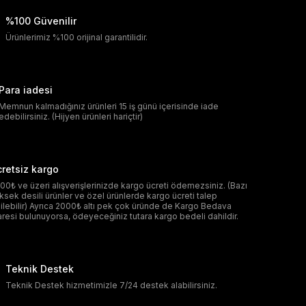
%100 Güvenilir
Ürünlerimiz %100 orijinal garantilidir.
Para iadesi
Memnun kalmadığınız ürünleri 15 iş günü içerisinde iade
edebilirsiniz. (Hijyen ürünleri hariçtir)
retsiz kargo
00₺ ve üzeri alışverişlerinizde kargo ücreti ödemezsiniz. (Bazı
ksek desili ürünler ve özel ürünlerde kargo ücreti talep
ilebilir) Ayrıca 2000₺ altı pek çok üründe de Kargo Bedava
aresi bulunuyorsa, ödeyeceğiniz tutara kargo bedeli dahildir.
Teknik Destek
Teknik Destek hizmetimizle 7/24 destek alabilirsiniz.