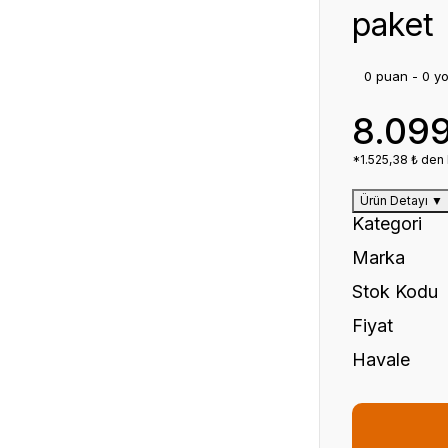
paket
0 puan - 0 y
8.09
*1.525,38 ₺ den 
Ürün Detayı
▼
Kategori
Marka
Stok Kodu
Fiyat
Havale