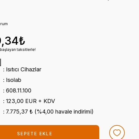
orum
9,34₺
başlayan taksitlerle!
Isıtıcı Cihazlar
Isolab
608.11.100
123,00 EUR + KDV
7.775,37 ₺ (%4,00 havale indirimi)
SEPETE EKLE