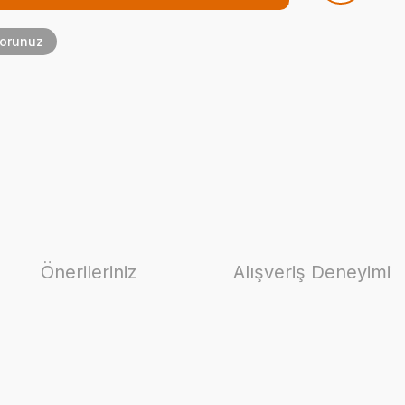
Sorunuz
Önerileriniz
Alışveriş Deneyimi
ilirsiniz.