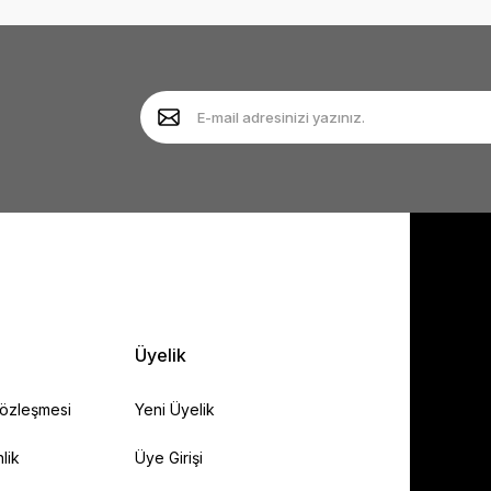
Yorum Yaz
Soru Sor
Gönder
Üyelik
Sözleşmesi
Yeni Üyelik
lik
Üye Girişi