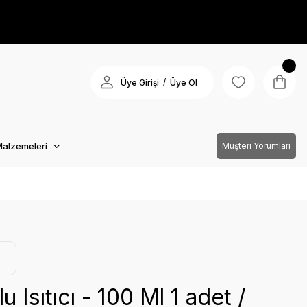
/
Üye Girişi
Üye Ol
Malzemeleri
Müşteri Yorumları
u Isıtıcı - 100 Ml 1 adet /