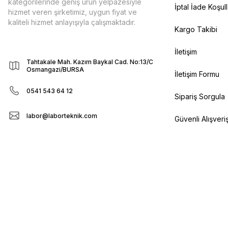
kategorilerinde geniş ürün yelpazesiyle
İptal İade Koşull
hizmet veren şirketimiz, uygun fiyat ve
kaliteli hizmet anlayışıyla çalışmaktadır.
Kargo Takibi
İletişim
Tahtakale Mah. Kazım Baykal Cad. No:13/C
Osmangazi/BURSA
İletişim Formu
0541 543 64 12
Sipariş Sorgula
labor@laborteknik.com
Güvenli Alışveri