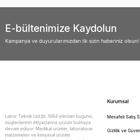
Abdullah AKALIN | 01/07/2025
Ürün resmi kalitesiz, bozuk veya görüntülenemiyor.
Ürün açıklamasında eksik bilgiler bulunuyor.
Deneyimini Paylaş
E-bültenimize Kaydolun
Ürün bilgilerinde hatalar bulunuyor.
Ürün fiyatı diğer sitelerden daha pahalı.
Kampanya ve duyurularımızdan ilk sizin haberiniz olsun!
Bu ürüne benzer farklı alternatifler olmalı.
Kurumsal
Labor Teknik Ltd.Şti. 1984 yılından bugüne,
Mesafeli Satış 
müşterilerinin ihtiyaçlarına çözüm bulmaya
devam ediyor. Medikal ürünler, laboratuvar
Gizlilik ve Güven
malzemeleri ve kimyasal ürünler