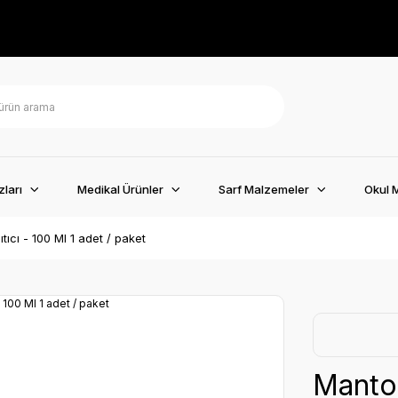
ları
Medikal Ürünler
Sarf Malzemeler
Okul 
ıtıcı - 100 Ml 1 adet / paket
Mantol