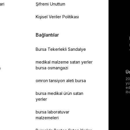
ari
Şifremi Unuttum
Kişisel Veriler Politikası
Bağlantılar
Bursa Tekerlekli Sandalye
medikal malzeme satan yerler
ş
bursa osmangazi
Üc
20
omron tansiyon aleti bursa
yü
ed
ib
bursa medikal ürün satan
yerler
bursa laboratuvar
malzemeleri