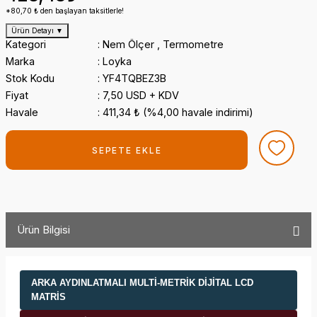
*80,70 ₺ den başlayan taksitlerle!
Ürün Detayı
▼
Kategori
Nem Ölçer
,
Termometre
Marka
Loyka
Stok Kodu
YF4TQBEZ3B
Fiyat
7,50 USD + KDV
Havale
411,34 ₺ (%4,00 havale indirimi)
SEPETE EKLE
Ürün Bilgisi
ARKA AYDINLATMALI MULTI-METRIK DIJITAL LCD
MATRIS