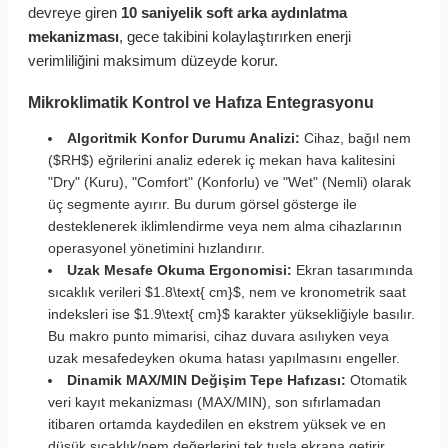
devreye giren
10 saniyelik soft arka aydınlatma
mekanizması
, gece takibini kolaylaştırırken enerji
verimliliğini maksimum düzeyde korur.
Mikroklimatik Kontrol ve Hafıza Entegrasyonu
Algoritmik Konfor Durumu Analizi:
Cihaz, bağıl nem
($RH$) eğrilerini analiz ederek iç mekan hava kalitesini
"Dry" (Kuru), "Comfort" (Konforlu) ve "Wet" (Nemli) olarak
üç segmente ayırır. Bu durum görsel gösterge ile
desteklenerek iklimlendirme veya nem alma cihazlarının
operasyonel yönetimini hızlandırır.
Uzak Mesafe Okuma Ergonomisi:
Ekran tasarımında
sıcaklık verileri $1.8\text{ cm}$, nem ve kronometrik saat
indeksleri ise $1.9\text{ cm}$ karakter yüksekliğiyle basılır.
Bu makro punto mimarisi, cihaz duvara asılıyken veya
uzak mesafedeyken okuma hatası yapılmasını engeller.
Dinamik MAX/MIN Değişim Tepe Hafızası:
Otomatik
veri kayıt mekanizması (MAX/MIN), son sıfırlamadan
itibaren ortamda kaydedilen en ekstrem yüksek ve en
düşük sıcaklık/nem değerlerini tek tuşla ekrana getirir.