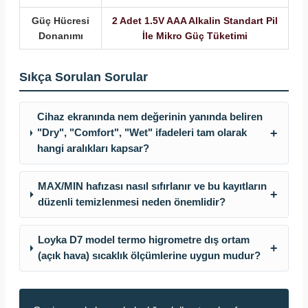
Güç Hücresi
2 Adet 1.5V AAA Alkalin Standart Pil
Donanımı
İle Mikro Güç Tüketimi
Sıkça Sorulan Sorular
Cihaz ekranında nem değerinin yanında beliren
+
"Dry", "Comfort", "Wet" ifadeleri tam olarak
hangi aralıkları kapsar?
MAX/MIN hafızası nasıl sıfırlanır ve bu kayıtların
+
düzenli temizlenmesi neden önemlidir?
Loyka D7 model termo higrometre dış ortam
+
(açık hava) sıcaklık ölçümlerine uygun mudur?