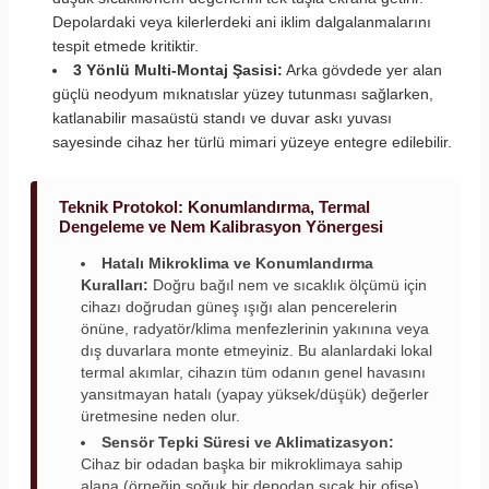
Depolardaki veya kilerlerdeki ani iklim dalgalanmalarını
tespit etmede kritiktir.
3 Yönlü Multi-Montaj Şasisi:
Arka gövdede yer alan
güçlü neodyum mıknatıslar yüzey tutunması sağlarken,
katlanabilir masaüstü standı ve duvar askı yuvası
sayesinde cihaz her türlü mimari yüzeye entegre edilebilir.
Teknik Protokol: Konumlandırma, Termal
Dengeleme ve Nem Kalibrasyon Yönergesi
Hatalı Mikroklima ve Konumlandırma
Kuralları:
Doğru bağıl nem ve sıcaklık ölçümü için
cihazı doğrudan güneş ışığı alan pencerelerin
önüne, radyatör/klima menfezlerinin yakınına veya
dış duvarlara monte etmeyiniz. Bu alanlardaki lokal
termal akımlar, cihazın tüm odanın genel havasını
yansıtmayan hatalı (yapay yüksek/düşük) değerler
üretmesine neden olur.
Sensör Tepki Süresi ve Aklimatizasyon:
Cihaz bir odadan başka bir mikroklimaya sahip
alana (örneğin soğuk bir depodan sıcak bir ofise)