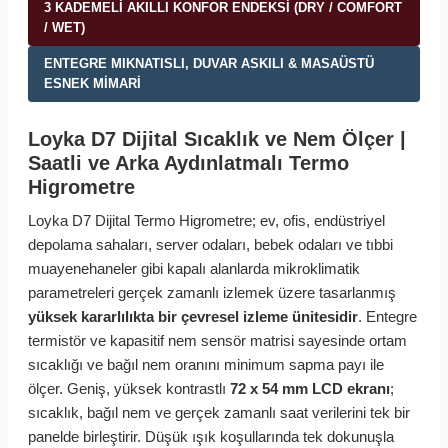
3 KADEMELI AKILLI KONFOR ENDEKSI (DRY / COMFORT
/ WET)
ENTEGRE MIKNATISLI, DUVAR ASKILI & MASAÜSTÜ
ESNEK MIMARI
Loyka D7 Dijital Sıcaklık ve Nem Ölçer |
Saatli ve Arka Aydınlatmalı Termo
Higrometre
Loyka D7 Dijital Termo Higrometre; ev, ofis, endüstriyel
depolama sahaları, server odaları, bebek odaları ve tıbbi
muayenehaneler gibi kapalı alanlarda mikroklimatik
parametreleri gerçek zamanlı izlemek üzere tasarlanmış
yüksek kararlılıkta bir çevresel izleme ünitesidir
. Entegre
termistör ve kapasitif nem sensör matrisi sayesinde ortam
sıcaklığı ve bağıl nem oranını minimum sapma payı ile
ölçer. Geniş, yüksek kontrastlı
72 x 54 mm LCD ekranı
;
sıcaklık, bağıl nem ve gerçek zamanlı saat verilerini tek bir
panelde birleştirir. Düşük ışık koşullarında tek dokunuşla