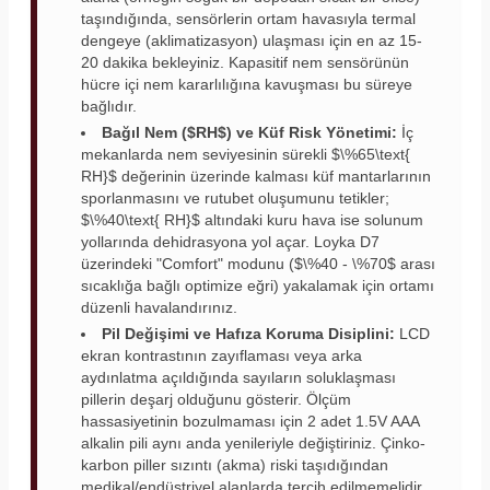
taşındığında, sensörlerin ortam havasıyla termal
dengeye (aklimatizasyon) ulaşması için en az 15-
20 dakika bekleyiniz. Kapasitif nem sensörünün
hücre içi nem kararlılığına kavuşması bu süreye
bağlıdır.
Bağıl Nem ($RH$) ve Küf Risk Yönetimi:
İç
mekanlarda nem seviyesinin sürekli $\%65\text{
RH}$ değerinin üzerinde kalması küf mantarlarının
sporlanmasını ve rutubet oluşumunu tetikler;
$\%40\text{ RH}$ altındaki kuru hava ise solunum
yollarında dehidrasyona yol açar. Loyka D7
üzerindeki "Comfort" modunu ($\%40 - \%70$ arası
sıcaklığa bağlı optimize eğri) yakalamak için ortamı
düzenli havalandırınız.
Pil Değişimi ve Hafıza Koruma Disiplini:
LCD
ekran kontrastının zayıflaması veya arka
aydınlatma açıldığında sayıların soluklaşması
pillerin deşarj olduğunu gösterir. Ölçüm
hassasiyetinin bozulmaması için 2 adet 1.5V AAA
alkalin pili aynı anda yenileriyle değiştiriniz. Çinko-
karbon piller sızıntı (akma) riski taşıdığından
medikal/endüstriyel alanlarda tercih edilmemelidir.