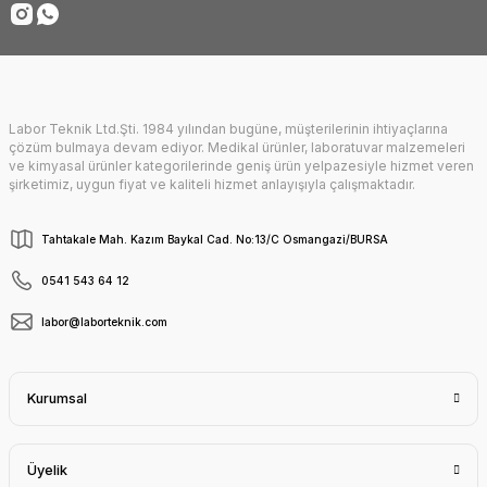
Gönder
Labor Teknik Ltd.Şti. 1984 yılından bugüne, müşterilerinin ihtiyaçlarına
çözüm bulmaya devam ediyor. Medikal ürünler, laboratuvar malzemeleri
ve kimyasal ürünler kategorilerinde geniş ürün yelpazesiyle hizmet veren
şirketimiz, uygun fiyat ve kaliteli hizmet anlayışıyla çalışmaktadır.
Tahtakale Mah. Kazım Baykal Cad. No:13/C Osmangazi/BURSA
0541 543 64 12
labor@laborteknik.com
Kurumsal
Üyelik