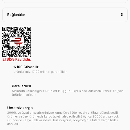
Bağlantılar
%100 Güvenilir
Ürünlerimiz %100 orijinal garantilidir.
Para iadesi
Memnun kalmadığınız ürünleri 15 iş günü içerisinde iade edebilirsiniz. (Hijyen
ürünleri hariçtir)
Ücretsiz kargo
2000₺ ve üzeri alışverişlerinizde kargo ücreti ödemezsiniz. (Bazı yüksek desili
ürünler ve özel ürünlerde kargo ücreti talep edilebilir) Ayrıca 2000₺ altı pek çok
üründe de Kargo Bedava ibaresi bulunuyorsa, ödeyeceğiniz tutara kargo bedeli
dahildir.