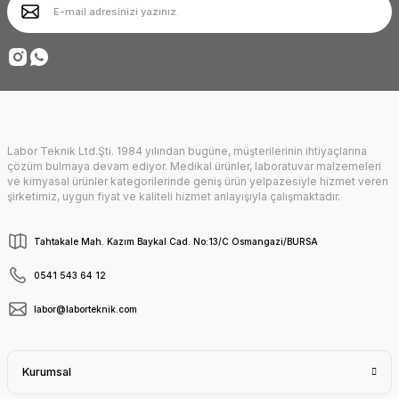
Ürün fiyatı diğer sitelerden daha pahalı.
Deneyimini Paylaş
Bu ürüne benzer farklı alternatifler olmalı.
Labor Teknik Ltd.Şti. 1984 yılından bugüne, müşterilerinin ihtiyaçlarına
Gönder
çözüm bulmaya devam ediyor. Medikal ürünler, laboratuvar malzemeleri
ve kimyasal ürünler kategorilerinde geniş ürün yelpazesiyle hizmet veren
şirketimiz, uygun fiyat ve kaliteli hizmet anlayışıyla çalışmaktadır.
Tahtakale Mah. Kazım Baykal Cad. No:13/C Osmangazi/BURSA
0541 543 64 12
labor@laborteknik.com
Kurumsal