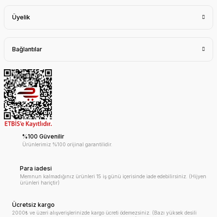
Üyelik
Bağlantılar
%100 Güvenilir
Ürünlerimiz %100 orijinal garantilidir.
Para iadesi
Memnun kalmadığınız ürünleri 15 iş günü içerisinde iade edebilirsiniz. (Hijyen
ürünleri hariçtir)
Ücretsiz kargo
2000₺ ve üzeri alışverişlerinizde kargo ücreti ödemezsiniz. (Bazı yüksek desili