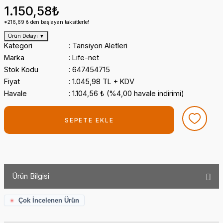
1.150,58₺
*216,69 ₺ den başlayan taksitlerle!
Ürün Detayı
▼
Kategori
Tansiyon Aletleri
Marka
Life-net
Stok Kodu
647454715
Fiyat
1.045,98 TL + KDV
Havale
1.104,56 ₺ (%4,00 havale indirimi)
SEPETE EKLE
Ürün Bilgisi
Çok İncelenen Ürün