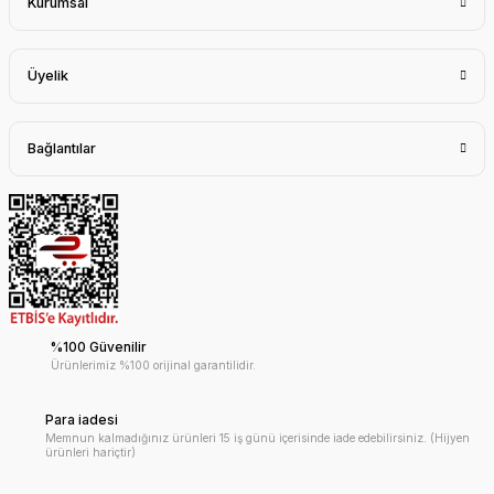
Kurumsal
Üyelik
Bağlantılar
%100 Güvenilir
Ürünlerimiz %100 orijinal garantilidir.
Para iadesi
Memnun kalmadığınız ürünleri 15 iş günü içerisinde iade edebilirsiniz. (Hijyen
ürünleri hariçtir)