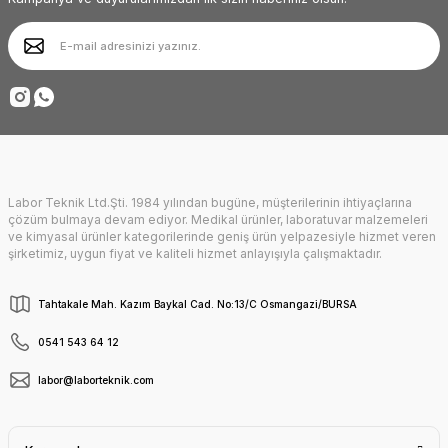
Ürün bilgilerinde hatalar bulunuyor.
Ürün fiyatı diğer sitelerden daha pahalı.
Deneyimini Paylaş
Bu ürüne benzer farklı alternatifler olmalı.
Labor Teknik Ltd.Şti. 1984 yılından bugüne, müşterilerinin ihtiyaçlarına
Gönder
çözüm bulmaya devam ediyor. Medikal ürünler, laboratuvar malzemeleri
ve kimyasal ürünler kategorilerinde geniş ürün yelpazesiyle hizmet veren
şirketimiz, uygun fiyat ve kaliteli hizmet anlayışıyla çalışmaktadır.
Tahtakale Mah. Kazım Baykal Cad. No:13/C Osmangazi/BURSA
0541 543 64 12
labor@laborteknik.com