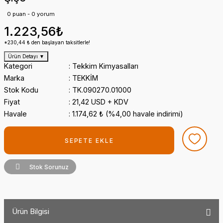
0 puan - 0 yorum
1.223,56₺
*230,44 ₺ den başlayan taksitlerle!
Ürün Detayı
▼
Kategori
Tekkim Kimyasalları
Marka
TEKKİM
Stok Kodu
TK.090270.01000
Fiyat
21,42 USD + KDV
Havale
1.174,62 ₺ (%4,00 havale indirimi)
SEPETE EKLE
Stok Sorunuz
Ürün Bilgisi