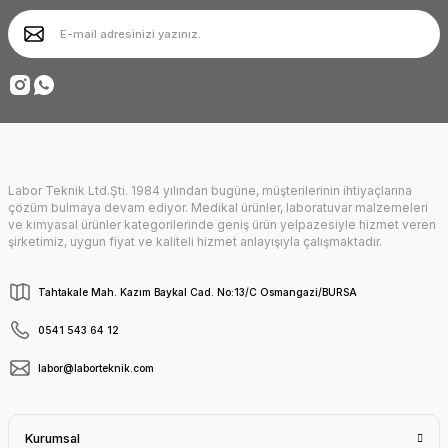
Ürün bilgilerinde hatalar bulunuyor.
Ürün fiyatı diğer sitelerden daha pahalı.
Deneyimini Paylaş
Bu ürüne benzer farklı alternatifler olmalı.
Labor Teknik Ltd.Şti. 1984 yılından bugüne, müşterilerinin ihtiyaçlarına
Gönder
çözüm bulmaya devam ediyor. Medikal ürünler, laboratuvar malzemeleri
ve kimyasal ürünler kategorilerinde geniş ürün yelpazesiyle hizmet veren
şirketimiz, uygun fiyat ve kaliteli hizmet anlayışıyla çalışmaktadır.
Tahtakale Mah. Kazım Baykal Cad. No:13/C Osmangazi/BURSA
0541 543 64 12
labor@laborteknik.com
Kurumsal