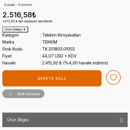
0 puan - 0 yorum
2.516,58₺
*473,96 ₺ den başlayan taksitlerle!
Ürün Detayı
▼
Kategori
Tekkim Kimyasalları
Marka
TEKKİM
Stok Kodu
TK.201803.01002
Fiyat
44,07 USD + KDV
Havale
2.415,92 ₺ (%4,00 havale indirimi)
SEPETE EKLE
Stok Sorunuz
Ürün Bilgisi