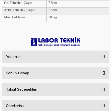
Ön Tekerlek Çapı:
7.5cm
Arka Tekerlek Çapı:
7.5cm
Max Yükleme:
100kg
Yorumlar
Soru & Cevap
Bu ürüne ilk yorumu siz yapın!
Taksit Seçenekleri
Yorum Yaz
Ürün hakkında henüz soru sorulmamış.
Önerileriniz
Soru Sor