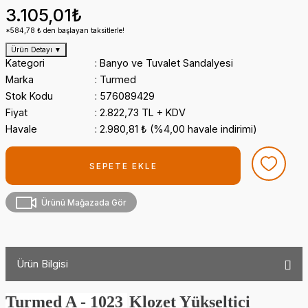
3.105,01₺
*584,78 ₺ den başlayan taksitlerle!
Ürün Detayı
▼
Kategori
Banyo ve Tuvalet Sandalyesi
Marka
Turmed
Stok Kodu
576089429
Fiyat
2.822,73 TL + KDV
Havale
2.980,81 ₺ (%4,00 havale indirimi)
SEPETE EKLE
Ürünü Mağazada Gör
Ürün Bilgisi
Turmed A - 1023
Klozet Yükseltici