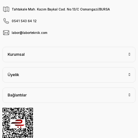
Tahtakale Mah. Kazım Baykal Cad. No:13/C Osmangazi/BURSA
0541 543 64 12
labor@laborteknik.com
Kurumsal
Üyelik
Bağlantılar