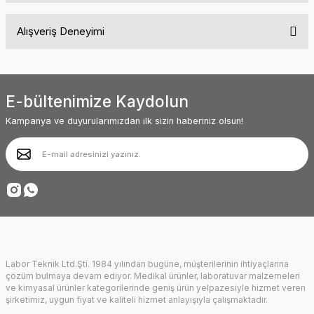
Bu ürünün fiyat bilgisi, resim, ürün açıklamalarında ve diğer
Alışveriş Deneyimi
konularda yetersiz gördüğünüz noktaları öneri formunu kullanarak
tarafımıza iletebilirsiniz.
Görüş ve önerileriniz için teşekkür ederiz.
Siteyle ilk kez tanışmama rağmen içeriği
ve menü yapısı oldukça kullanışlı. Diğer
ürünler de oldukça ilginç ve kendine
Ürün resmi kalitesiz, bozuk veya görüntülenemiyor.
baktırıyor. Başarılarınız sürekli olsun.
E-bültenimize Kaydolun
Ürün açıklamasında eksik bilgiler bulunuyor.
Abdullah AKALIN | 01/07/2025
Kampanya ve duyurularımızdan ilk sizin haberiniz olsun!
Ürün bilgilerinde hatalar bulunuyor.
Ürün fiyatı diğer sitelerden daha pahalı.
Deneyimini Paylaş
Bu ürüne benzer farklı alternatifler olmalı.
Labor Teknik Ltd.Şti. 1984 yılından bugüne, müşterilerinin ihtiyaçlarına
Gönder
çözüm bulmaya devam ediyor. Medikal ürünler, laboratuvar malzemeleri
ve kimyasal ürünler kategorilerinde geniş ürün yelpazesiyle hizmet veren
şirketimiz, uygun fiyat ve kaliteli hizmet anlayışıyla çalışmaktadır.