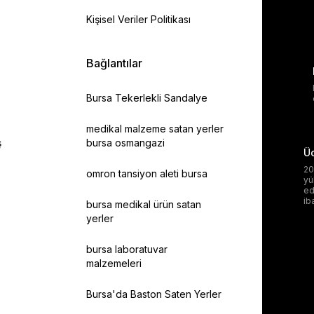
Kişisel Veriler Politikası
Bağlantılar
Bursa Tekerlekli Sandalye
medikal malzeme satan yerler
ş
bursa osmangazi
Üc
20
omron tansiyon aleti bursa
yü
ed
ib
bursa medikal ürün satan
yerler
bursa laboratuvar
malzemeleri
Bursa'da Baston Saten Yerler