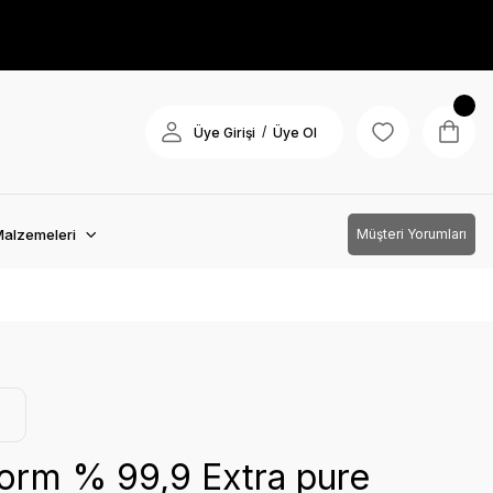
/
Üye Girişi
Üye Ol
Malzemeleri
Müşteri Yorumları
orm % 99,9 Extra pure