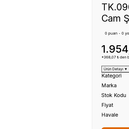
TK.09
Cam Ş
0 puan - 0 y
1.954
*368,07 ₺ den ba
Ürün Detayı
▼
Kategori
Marka
Stok Kodu
Fiyat
Havale