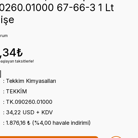
0260.01000 67-66-3 1 Lt
işe
orum
,34₺
şlayan taksitlerle!
Tekkim Kimyasalları
TEKKİM
TK.090260.01000
34,22 USD + KDV
1.876,16 ₺ (%4,00 havale indirimi)