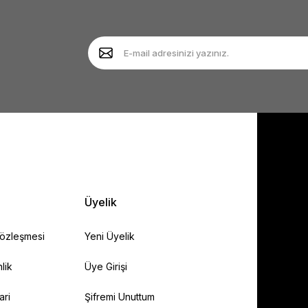
Yorum Yaz
Soru Sor
Gönder
Üyelik
Sözleşmesi
Yeni Üyelik
lik
Üye Girişi
ari
Şifremi Unuttum