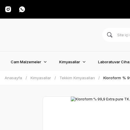
Cam Malzemeler
Kimyasallar
Laboratuvar Cihaz
Anasayfa
Kimyasallar
Tekkim Kimyasalları
Kloroform % 9