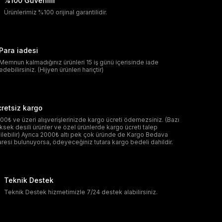
%100 Güvenilir
Ürünlerimiz %100 orijinal garantilidir.
Para iadesi
Memnun kalmadığınız ürünleri 15 iş günü içerisinde iade
edebilirsiniz. (Hijyen ürünleri hariçtir)
retsiz kargo
00₺ ve üzeri alışverişlerinizde kargo ücreti ödemezsiniz. (Bazı
ksek desili ürünler ve özel ürünlerde kargo ücreti talep
ilebilir) Ayrıca 2000₺ altı pek çok üründe de Kargo Bedava
aresi bulunuyorsa, ödeyeceğiniz tutara kargo bedeli dahildir.
Teknik Destek
Teknik Destek hizmetimizle 7/24 destek alabilirsiniz.