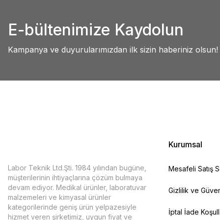
Abdullah AKALIN | 01/07/2025
Ürün resmi kalitesiz, bozuk veya görüntülenemiyor.
E-bültenimize Kaydolun
Ürün açıklamasında eksik bilgiler bulunuyor.
Deneyimini Paylaş
Ürün bilgilerinde hatalar bulunuyor.
Kampanya ve duyurularımızdan ilk sizin haberiniz olsun!
Ürün fiyatı diğer sitelerden daha pahalı.
Bu ürüne benzer farklı alternatifler olmalı.
Kurumsal
Labor Teknik Ltd.Şti. 1984 yılından bugüne,
Mesafeli Satış 
müşterilerinin ihtiyaçlarına çözüm bulmaya
devam ediyor. Medikal ürünler, laboratuvar
Gizlilik ve Güven
malzemeleri ve kimyasal ürünler
kategorilerinde geniş ürün yelpazesiyle
İptal İade Koşull
hizmet veren şirketimiz, uygun fiyat ve