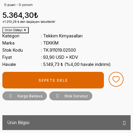
0 puan - 0 yorum
5.364,30₺
*1.010,28 ₺ den başlayan taksitlerle!
Ürün Detayı
▼
Kategori
Tekkim Kimyasalları
Marka
TEKKİM
Stok Kodu
TK.911019.02500
Fiyat
93,90 USD + KDV
Havale
5.149,73 ₺ (%4,00 havale indirimi)
SEPETE EKLE
Kargo Bedava
Stok Sorunuz
Ürün Bilgisi