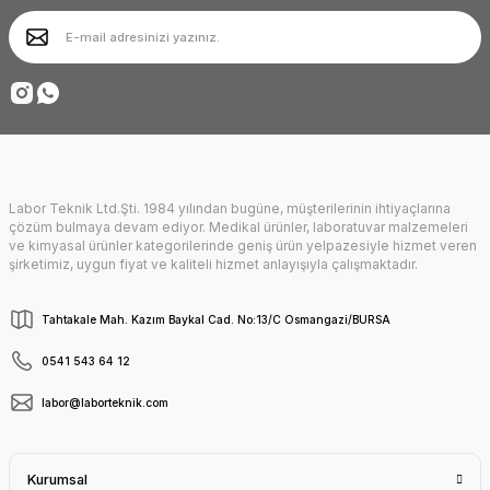
Ürün bilgilerinde hatalar bulunuyor.
Ürün fiyatı diğer sitelerden daha pahalı.
Deneyimini Paylaş
Bu ürüne benzer farklı alternatifler olmalı.
Labor Teknik Ltd.Şti. 1984 yılından bugüne, müşterilerinin ihtiyaçlarına
Gönder
çözüm bulmaya devam ediyor. Medikal ürünler, laboratuvar malzemeleri
ve kimyasal ürünler kategorilerinde geniş ürün yelpazesiyle hizmet veren
şirketimiz, uygun fiyat ve kaliteli hizmet anlayışıyla çalışmaktadır.
Tahtakale Mah. Kazım Baykal Cad. No:13/C Osmangazi/BURSA
0541 543 64 12
labor@laborteknik.com
Kurumsal