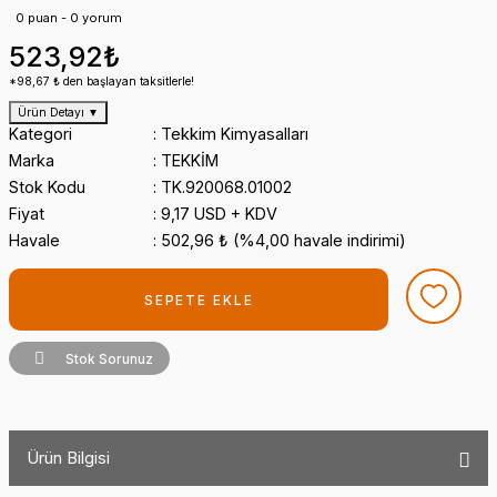
0 puan - 0 yorum
523,92₺
*98,67 ₺ den başlayan taksitlerle!
Ürün Detayı
▼
Kategori
Tekkim Kimyasalları
Marka
TEKKİM
Stok Kodu
TK.920068.01002
Fiyat
9,17 USD + KDV
Havale
502,96 ₺ (%4,00 havale indirimi)
SEPETE EKLE
Stok Sorunuz
Ürün Bilgisi