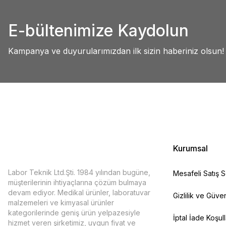
Abdullah AKALIN | 01/07/2025
Ürün resmi kalitesiz, bozuk veya görüntülenemiyor.
E-bültenimize Kaydolun
Ürün açıklamasında eksik bilgiler bulunuyor.
Deneyimini Paylaş
Ürün bilgilerinde hatalar bulunuyor.
Kampanya ve duyurularımızdan ilk sizin haberiniz olsun!
Ürün fiyatı diğer sitelerden daha pahalı.
Bu ürüne benzer farklı alternatifler olmalı.
Kurumsal
Labor Teknik Ltd.Şti. 1984 yılından bugüne,
Mesafeli Satış 
müşterilerinin ihtiyaçlarına çözüm bulmaya
devam ediyor. Medikal ürünler, laboratuvar
Gizlilik ve Güven
malzemeleri ve kimyasal ürünler
kategorilerinde geniş ürün yelpazesiyle
İptal İade Koşull
hizmet veren şirketimiz, uygun fiyat ve