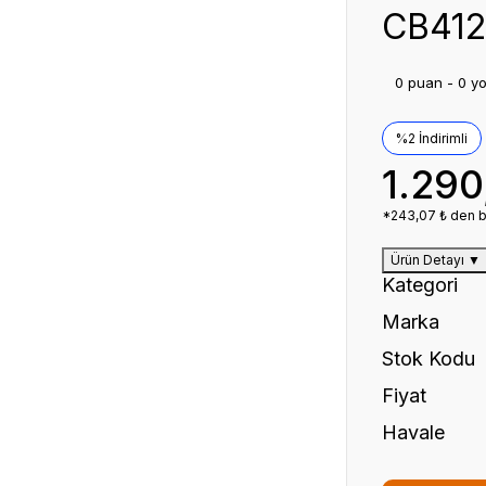
CB412
0 puan - 0 y
%2 İndirimli
1.290
*243,07 ₺ den ba
Ürün Detayı
▼
Kategori
Marka
Stok Kodu
Fiyat
Havale