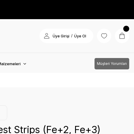
/
Üye Girişi
Üye Ol
Malzemeleri
Müşteri Yorumları
est Strips (Fe+2, Fe+3)