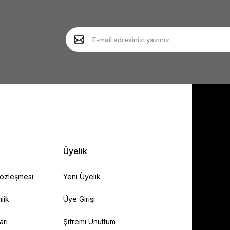
Yorum Yaz
Soru Sor
Gönder
Üyelik
Sözleşmesi
Yeni Üyelik
lik
Üye Girişi
ari
Şifremi Unuttum