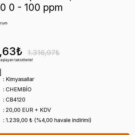
0 0 - 100 ppm
orum
,63₺
1.316,97₺
şlayan taksitlerle!
Kimyasallar
CHEMBİO
CB4120
20,00 EUR + KDV
1.239,00 ₺ (%4,00 havale indirimi)