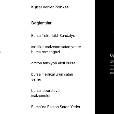
Kişisel Veriler Politikası
Bağlantılar
Bursa Tekerlekli Sandalye
medikal malzeme satan yerler
ş
bursa osmangazi
Üc
20
omron tansiyon aleti bursa
yü
ed
ib
bursa medikal ürün satan
yerler
bursa laboratuvar
malzemeleri
Bursa'da Baston Saten Yerler