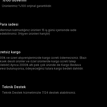
%100 Güvenilir
Ürünlerimiz %100 orijinal garantilidir.
Para iadesi
Memnun kalmadığınız ürünleri 15 iş günü içerisinde iade
edebilirsiniz. (Hijyen ürünleri hariçtir)
retsiz kargo
00₺ ve üzeri alışverişlerinizde kargo ücreti ödemezsiniz. (Bazı
ksek desili ürünler ve özel ürünlerde kargo ücreti talep
ilebilir) Ayrıca 2000₺ altı pek çok üründe de Kargo Bedava
aresi bulunuyorsa, ödeyeceğiniz tutara kargo bedeli dahildir.
Teknik Destek
Teknik Destek hizmetimizle 7/24 destek alabilirsiniz.