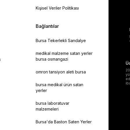
Kişisel Veriler Politikası
Bağlantılar
Bursa Tekerlekli Sandalye
medikal malzeme satan yerler
ş
bursa osmangazi
Üc
20
omron tansiyon aleti bursa
yü
ed
ib
bursa medikal ürün satan
yerler
bursa laboratuvar
malzemeleri
Bursa'da Baston Saten Yerler