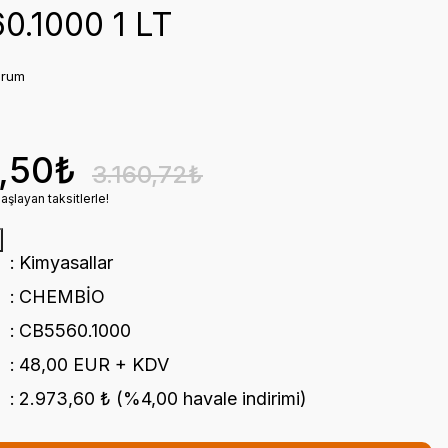
0.1000 1 LT
orum
,50₺
3.160,72₺
şlayan taksitlerle!
Kimyasallar
CHEMBİO
CB5560.1000
48,00 EUR + KDV
2.973,60 ₺ (%4,00 havale indirimi)