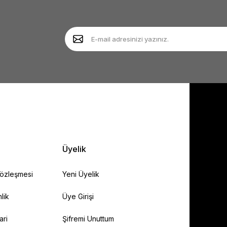
Yorum Yaz
Soru Sor
Gönder
Üyelik
Sözleşmesi
Yeni Üyelik
lik
Üye Girişi
ari
Şifremi Unuttum