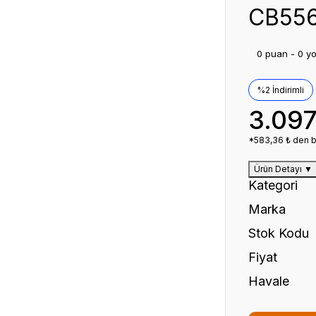
CB556
0 puan - 0 y
%2 İndirimli
3.097
*583,36 ₺ den ba
Ürün Detayı
▼
Kategori
Marka
Stok Kodu
Fiyat
Havale