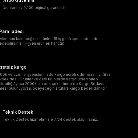
%100 Güvenilir
Ürünlerimiz %100 orijinal garantilidir.
Para iadesi
Memnun kalmadığınız ürünleri 15 iş günü içerisinde iade
edebilirsiniz. (Hijyen ürünleri hariçtir)
retsiz kargo
00₺ ve üzeri alışverişlerinizde kargo ücreti ödemezsiniz. (Bazı
ksek desili ürünler ve özel ürünlerde kargo ücreti talep
ilebilir) Ayrıca 2000₺ altı pek çok üründe de Kargo Bedava
aresi bulunuyorsa, ödeyeceğiniz tutara kargo bedeli dahildir.
Teknik Destek
Teknik Destek hizmetimizle 7/24 destek alabilirsiniz.