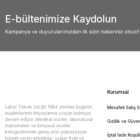
Abdullah AKALIN | 01/07/2025
Ürün resmi kalitesiz, bozuk veya görüntülenemiyor.
E-bültenimize Kaydolun
Ürün açıklamasında eksik bilgiler bulunuyor.
Deneyimini Paylaş
Ürün bilgilerinde hatalar bulunuyor.
Kampanya ve duyurularımızdan ilk sizin haberiniz olsun!
Ürün fiyatı diğer sitelerden daha pahalı.
Bu ürüne benzer farklı alternatifler olmalı.
Kurumsal
Labor Teknik Ltd.Şti. 1984 yılından bugüne,
Mesafeli Satış 
müşterilerinin ihtiyaçlarına çözüm bulmaya
devam ediyor. Medikal ürünler, laboratuvar
Gizlilik ve Güven
malzemeleri ve kimyasal ürünler
kategorilerinde geniş ürün yelpazesiyle
İptal İade Koşull
hizmet veren şirketimiz, uygun fiyat ve