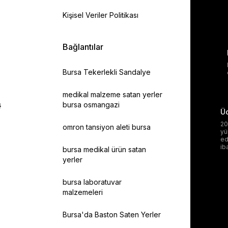
Kişisel Veriler Politikası
Bağlantılar
Bursa Tekerlekli Sandalye
medikal malzeme satan yerler
ş
bursa osmangazi
Üc
20
omron tansiyon aleti bursa
yü
ed
ib
bursa medikal ürün satan
yerler
bursa laboratuvar
malzemeleri
Bursa'da Baston Saten Yerler