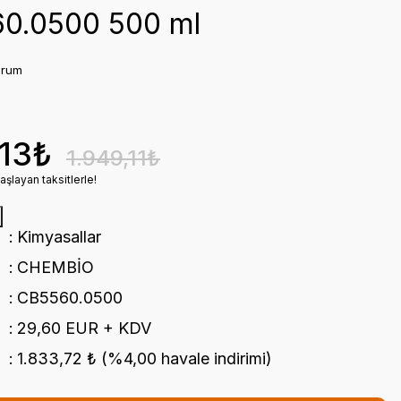
0.0500 500 ml
orum
,13₺
1.949,11₺
şlayan taksitlerle!
Kimyasallar
CHEMBİO
CB5560.0500
29,60 EUR + KDV
1.833,72 ₺ (%4,00 havale indirimi)