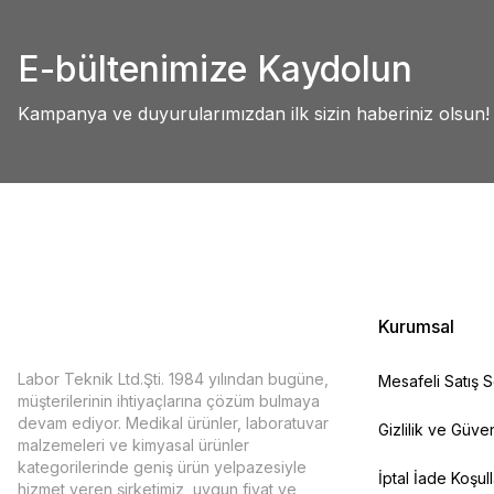
Abdullah AKALIN | 01/07/2025
Ürün resmi kalitesiz, bozuk veya görüntülenemiyor.
E-bültenimize Kaydolun
Ürün açıklamasında eksik bilgiler bulunuyor.
Deneyimini Paylaş
Ürün bilgilerinde hatalar bulunuyor.
Kampanya ve duyurularımızdan ilk sizin haberiniz olsun!
Ürün fiyatı diğer sitelerden daha pahalı.
Bu ürüne benzer farklı alternatifler olmalı.
Kurumsal
Labor Teknik Ltd.Şti. 1984 yılından bugüne,
Mesafeli Satış 
müşterilerinin ihtiyaçlarına çözüm bulmaya
devam ediyor. Medikal ürünler, laboratuvar
Gizlilik ve Güven
malzemeleri ve kimyasal ürünler
kategorilerinde geniş ürün yelpazesiyle
İptal İade Koşull
hizmet veren şirketimiz, uygun fiyat ve