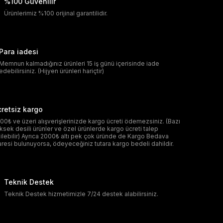
%100 Güvenilir
Ürünlerimiz %100 orijinal garantilidir.
Para iadesi
Memnun kalmadığınız ürünleri 15 iş günü içerisinde iade
edebilirsiniz. (Hijyen ürünleri hariçtir)
retsiz kargo
00₺ ve üzeri alışverişlerinizde kargo ücreti ödemezsiniz. (Bazı
ksek desili ürünler ve özel ürünlerde kargo ücreti talep
ilebilir) Ayrıca 2000₺ altı pek çok üründe de Kargo Bedava
aresi bulunuyorsa, ödeyeceğiniz tutara kargo bedeli dahildir.
Teknik Destek
Teknik Destek hizmetimizle 7/24 destek alabilirsiniz.