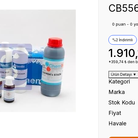
CB556
0 puan - 0 y
%2 İndirimli
1.910
*359,74 ₺ den ba
Ürün Detayı
▼
Kategori
Marka
Stok Kodu
Fiyat
Havale