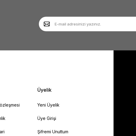
Yorum Yaz
Soru Sor
Gönder
Üyelik
Sözleşmesi
Yeni Üyelik
lik
Üye Girişi
ari
Şifremi Unuttum