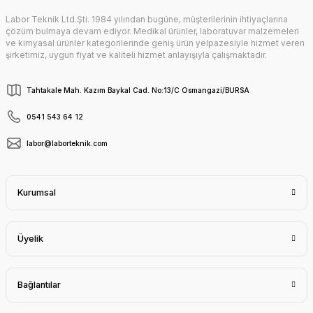
Labor Teknik Ltd.Şti. 1984 yılından bugüne, müşterilerinin ihtiyaçlarına
çözüm bulmaya devam ediyor. Medikal ürünler, laboratuvar malzemeleri
ve kimyasal ürünler kategorilerinde geniş ürün yelpazesiyle hizmet veren
şirketimiz, uygun fiyat ve kaliteli hizmet anlayışıyla çalışmaktadır.
Tahtakale Mah. Kazım Baykal Cad. No:13/C Osmangazi/BURSA
0541 543 64 12
labor@laborteknik.com
Kurumsal
Üyelik
Bağlantılar