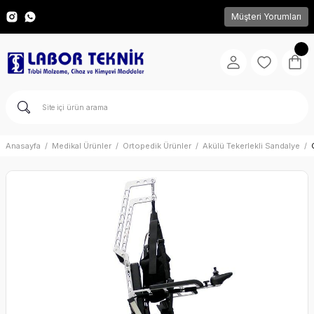
Müşteri Yorumları
Anasayfa
Medikal Ürünler
Ortopedik Ürünler
Akülü Tekerlekli Sandalye