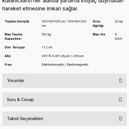
kullanıcıların her alanda yardıma ihtiyaç duymadan
hareket etmesine imkan sağlar.
Toplam Genişlik
100x69x109 cm / 109x55x200
Ürün
32 kg
cm
Ağırlığı
Max.Taşıma
120 kg
Max. Hız
6
Kapasitesi
km/h
Dön. Yarıçapı
<1.2 cm
Akü
24V 15.4 AH Lityum / Lithium
Fren
Elektromanyetik / Electromagnetic
Yorumlar
Soru & Cevap
Bu ürüne ilk yorumu siz yapın!
Taksit Seçenekleri
Yorum Yaz
Ürün hakkında henüz soru sorulmamış.