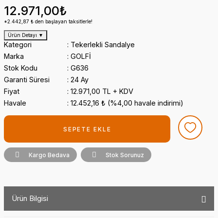
12.971,00₺
*2.442,87 ₺ den başlayan taksitlerle!
Ürün Detayı
▼
Kategori
Tekerlekli Sandalye
Marka
GOLFİ
Stok Kodu
G636
Garanti Süresi
24 Ay
Fiyat
12.971,00 TL + KDV
Havale
12.452,16 ₺ (%4,00 havale indirimi)
SEPETE EKLE
Kargo Bedava
Stok Sorunuz
Ürün Bilgisi