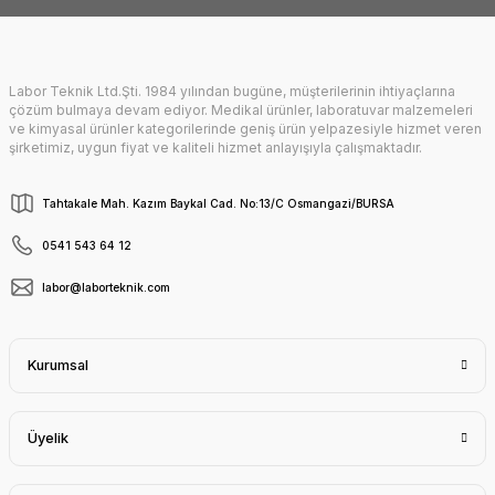
Labor Teknik Ltd.Şti. 1984 yılından bugüne, müşterilerinin ihtiyaçlarına
Gönder
çözüm bulmaya devam ediyor. Medikal ürünler, laboratuvar malzemeleri
ve kimyasal ürünler kategorilerinde geniş ürün yelpazesiyle hizmet veren
şirketimiz, uygun fiyat ve kaliteli hizmet anlayışıyla çalışmaktadır.
Tahtakale Mah. Kazım Baykal Cad. No:13/C Osmangazi/BURSA
0541 543 64 12
labor@laborteknik.com
Kurumsal
Üyelik