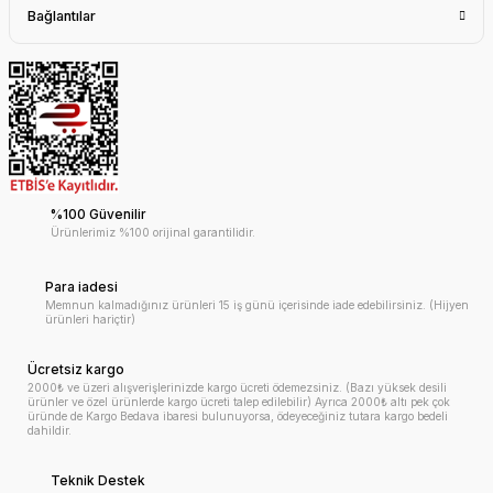
Bağlantılar
%100 Güvenilir
Ürünlerimiz %100 orijinal garantilidir.
Para iadesi
Memnun kalmadığınız ürünleri 15 iş günü içerisinde iade edebilirsiniz. (Hijyen
ürünleri hariçtir)
Ücretsiz kargo
2000₺ ve üzeri alışverişlerinizde kargo ücreti ödemezsiniz. (Bazı yüksek desili
ürünler ve özel ürünlerde kargo ücreti talep edilebilir) Ayrıca 2000₺ altı pek çok
üründe de Kargo Bedava ibaresi bulunuyorsa, ödeyeceğiniz tutara kargo bedeli
dahildir.
Teknik Destek