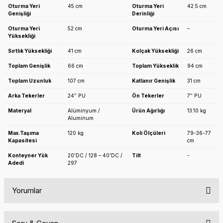
Oturma Yeri
45 cm
Oturma Yeri
42.5 cm
Genişliği
Derinliği
Oturma Yeri
52 cm
Oturma Yeri Açısı
–
Yüksekliği
Sırtlık Yüksekliği
41 cm
Kolçak Yüksekliği
26 cm
Toplam Genişlik
66 cm
Toplam Yükseklik
94 cm
Toplam Uzunluk
107 cm
Katlanır Genişlik
31 cm
Arka Tekerler
24″ PU
Ön Tekerler
7″ PU
Materyal
Alüminyum /
Ürün Ağırlığı
13.10 kg
Aluminum
Max.Taşıma
120 kg
Koli Ölçüleri
79-36-77
Kapasitesi
cm
Konteyner Yük
20’DC / 128 – 40’DC /
Tilt
-
Adedi
297
Yorumlar