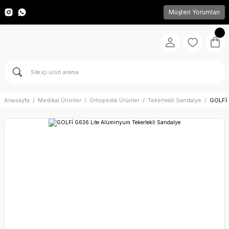
Müşteri Yorumları
Anasayfa
Medikal Ürünler
Ortopedik Ürünler
Tekerlekli Sandalye
GOLFİ 