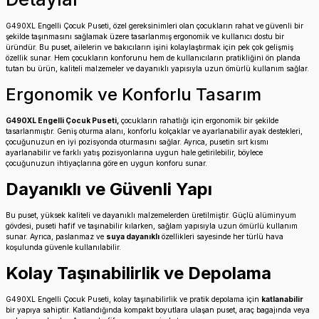
G490XL Engelli Çocuk Puseti, özel gereksinimleri olan çocukların rahat ve güvenli bir
şekilde taşınmasını sağlamak üzere tasarlanmış ergonomik ve kullanıcı dostu bir
üründür. Bu puset, ailelerin ve bakıcıların işini kolaylaştırmak için pek çok gelişmiş
özellik sunar. Hem çocukların konforunu hem de kullanıcıların pratikliğini ön planda
tutan bu ürün, kaliteli malzemeler ve dayanıklı yapısıyla uzun ömürlü kullanım sağlar.
Ergonomik ve Konforlu Tasarım
G490XL Engelli Çocuk Puseti,
çocukların rahatlığı için ergonomik bir şekilde
tasarlanmıştır. Geniş oturma alanı, konforlu kolçaklar ve ayarlanabilir ayak destekleri,
çocuğunuzun en iyi pozisyonda oturmasını sağlar. Ayrıca, pusetin sırt kısmı
ayarlanabilir ve farklı yatış pozisyonlarına uygun hale getirilebilir, böylece
çocuğunuzun ihtiyaçlarına göre en uygun konforu sunar.
Dayanıklı ve Güvenli Yapı
Bu puset, yüksek kaliteli ve dayanıklı malzemelerden üretilmiştir. Güçlü alüminyum
gövdesi, puseti hafif ve taşınabilir kılarken, sağlam yapısıyla uzun ömürlü kullanım
sunar. Ayrıca, paslanmaz ve
suya dayanıklı
özellikleri sayesinde her türlü hava
koşulunda güvenle kullanılabilir.
Kolay Taşınabilirlik ve Depolama
G490XL Engelli Çocuk Puseti, kolay taşınabilirlik ve pratik depolama için
katlanabilir
bir yapıya sahiptir. Katlandığında kompakt boyutlara ulaşan puset, araç bagajında veya