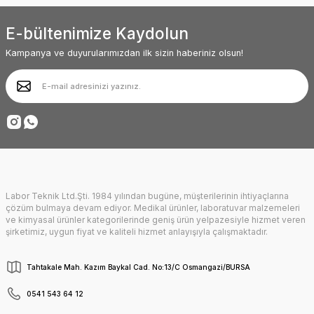
E-bültenimize Kaydolun
Kampanya ve duyurularımızdan ilk sizin haberiniz olsun!
Gönder
40.142,54₺
38.938,26₺
Poylin
POYLİN 990 BUGGY ÇOCUK ARABASI
Labor Teknik Ltd.Şti. 1984 yılından bugüne, müşterilerinin ihtiyaçlarına
çözüm bulmaya devam ediyor. Medikal ürünler, laboratuvar malzemeleri
ve kimyasal ürünler kategorilerinde geniş ürün yelpazesiyle hizmet veren
şirketimiz, uygun fiyat ve kaliteli hizmet anlayışıyla çalışmaktadır.
%10 İndirimli
Tahtakale Mah. Kazım Baykal Cad. No:13/C Osmangazi/BURSA
0541 543 64 12