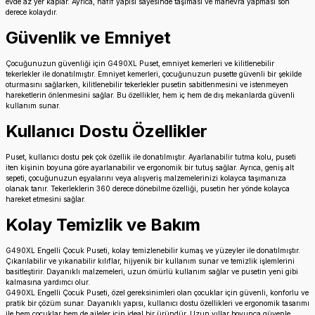
evde az yer kaplar. Ayrıca, hafif yapısı sayesinde taşıması ve manevra yapması son
derece kolaydır.
Güvenlik ve Emniyet
Çocuğunuzun güvenliği için G490XL Puset, emniyet kemerleri ve kilitlenebilir
tekerlekler ile donatılmıştır. Emniyet kemerleri, çocuğunuzun pusette güvenli bir şekilde
oturmasını sağlarken, kilitlenebilir tekerlekler pusetin sabitlenmesini ve istenmeyen
hareketlerin önlenmesini sağlar. Bu özellikler, hem iç hem de dış mekanlarda güvenli
kullanım sunar.
Kullanıcı Dostu Özellikler
Puset, kullanıcı dostu pek çok özellik ile donatılmıştır. Ayarlanabilir tutma kolu, puseti
iten kişinin boyuna göre ayarlanabilir ve ergonomik bir tutuş sağlar. Ayrıca, geniş alt
sepeti, çocuğunuzun eşyalarını veya alışveriş malzemelerinizi kolayca taşımanıza
olanak tanır. Tekerleklerin 360 derece dönebilme özelliği, pusetin her yönde kolayca
hareket etmesini sağlar.
Kolay Temizlik ve Bakım
G490XL Engelli Çocuk Puseti, kolay temizlenebilir kumaş ve yüzeyler ile donatılmıştır.
Çıkarılabilir ve yıkanabilir kılıflar, hijyenik bir kullanım sunar ve temizlik işlemlerini
basitleştirir. Dayanıklı malzemeleri, uzun ömürlü kullanım sağlar ve pusetin yeni gibi
kalmasına yardımcı olur.
G490XL Engelli Çocuk Puseti, özel gereksinimleri olan çocuklar için güvenli, konforlu ve
pratik bir çözüm sunar. Dayanıklı yapısı, kullanıcı dostu özellikleri ve ergonomik tasarımı
ile hem çocuklar hem de aileler için ideal bir üründür. Uzun yıllar boyunca güvenle