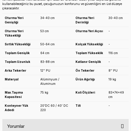
kullanabileceğiniz bu puset, çocuğunuzun konforunu ve güvenliğini en üst düzeye
çıkaracaktır.
Oturma Yeri
34-40 cm
Oturma Yeri
30-40 cm
Genişliği
Derinliği
Oturma Yeri
53 cm
Oturma Yeri Açısı
-
Yüksekliği
Sırtlık Yüksekliği
50-64 cm
Kolçak Yüksekliği
-
Toplam Genişlik
64 cm
Toplam Yükseklik
116 cm
Toplam Uzunluk
83-88 cm
Katlanır Genişlik
-
Arka Tekerler
12'' PU
Ön Tekerler
8'' PU
Materyal
Alüminyum /
Ürün Ağırlığı
19 kg
Aluminum
Max.Taşıma
75 kg
Koli Ölçüleri
83x74x49
Kapasitesi
cm
Konteyner Yük
20'DC 60 / 40' DC
Tilt
-
Adedi
220
Yorumlar