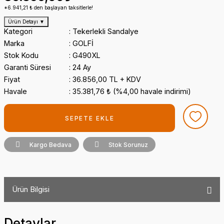
*6.941,21 ₺ den başlayan taksitlerle!
Ürün Detayı
▼
Kategori
Tekerlekli Sandalye
Marka
GOLFİ
Stok Kodu
G490XL
Garanti Süresi
24 Ay
Fiyat
36.856,00 TL + KDV
Havale
35.381,76 ₺ (%4,00 havale indirimi)
SEPETE EKLE
Kargo Bedava
Stok Sorunuz
Ürün Bilgisi
Detaylar