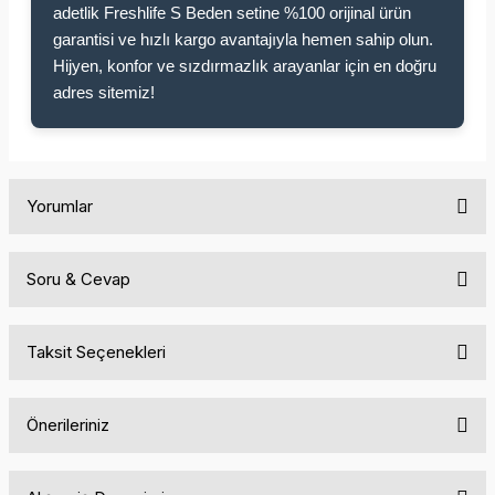
adetlik Freshlife S Beden setine %100 orijinal ürün
garantisi ve hızlı kargo avantajıyla hemen sahip olun.
Hijyen, konfor ve sızdırmazlık arayanlar için en doğru
adres sitemiz!
Yorumlar
Soru & Cevap
Bu ürüne ilk yorumu siz yapın!
Taksit Seçenekleri
Yorum Yaz
Ürün hakkında henüz soru sorulmamış.
Önerileriniz
Soru Sor
Bu ürünün fiyat bilgisi, resim, ürün açıklamalarında ve diğer