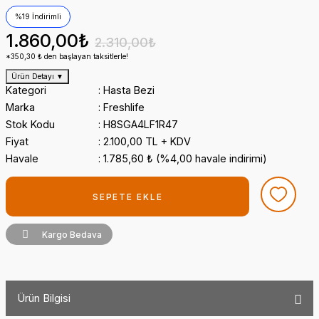
%19 İndirimli
1.860,00₺
2.310,00₺
*350,30 ₺ den başlayan taksitlerle!
Ürün Detayı
▼
Kategori
Hasta Bezi
Marka
Freshlife
Stok Kodu
H8SGA4LF1R47
Fiyat
2.100,00 TL + KDV
Havale
1.785,60 ₺ (%4,00 havale indirimi)
SEPETE EKLE
Kargo Bedava
Ürün Bilgisi