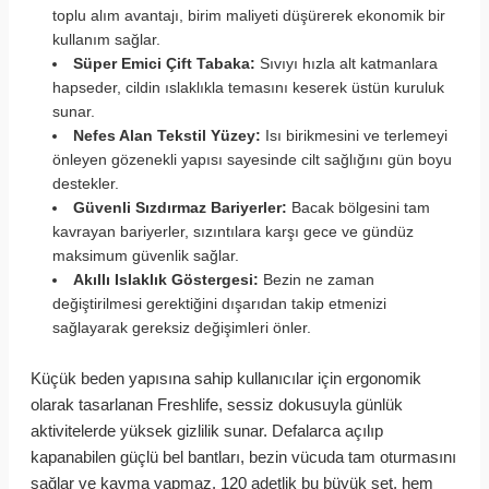
toplu alım avantajı, birim maliyeti düşürerek ekonomik bir
kullanım sağlar.
Süper Emici Çift Tabaka:
Sıvıyı hızla alt katmanlara
hapseder, cildin ıslaklıkla temasını keserek üstün kuruluk
sunar.
Nefes Alan Tekstil Yüzey:
Isı birikmesini ve terlemeyi
önleyen gözenekli yapısı sayesinde cilt sağlığını gün boyu
destekler.
Güvenli Sızdırmaz Bariyerler:
Bacak bölgesini tam
kavrayan bariyerler, sızıntılara karşı gece ve gündüz
maksimum güvenlik sağlar.
Akıllı Islaklık Göstergesi:
Bezin ne zaman
değiştirilmesi gerektiğini dışarıdan takip etmenizi
sağlayarak gereksiz değişimleri önler.
Küçük beden yapısına sahip kullanıcılar için ergonomik
olarak tasarlanan Freshlife, sessiz dokusuyla günlük
aktivitelerde yüksek gizlilik sunar. Defalarca açılıp
kapanabilen güçlü bel bantları, bezin vücuda tam oturmasını
sağlar ve kayma yapmaz. 120 adetlik bu büyük set, hem