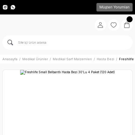
Müşteri Yorumları
Anasayfa
Medikal Ürünler
Medikal Sarf Malzemleri
Hasta Bezi
Freshlife