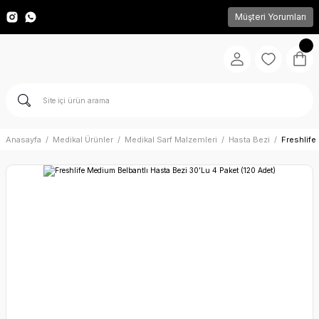
Müşteri Yorumları
Anasayfa
Medikal Ürünler
Medikal Sarf Malzemleri
Hasta Bezi
Freshlife