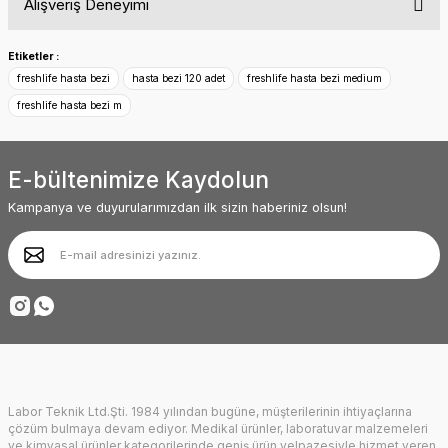
Alışveriş Deneyimi
konularda yetersiz gördüğünüz noktaları öneri formunu kullanarak
tarafımıza iletebilirsiniz.
Görüş ve önerileriniz için teşekkür ederiz.
Siteyle ilk kez tanışmama rağmen içeriği
Etiketler :
ve menü yapısı oldukça kullanışlı. Diğer
freshlife hasta bezi
hasta bezi 120 adet
freshlife hasta bezi medium
ürünler de oldukça ilginç ve kendine
Ürün resmi kalitesiz, bozuk veya görüntülenemiyor.
baktırıyor. Başarılarınız sürekli olsun.
freshlife hasta bezi m
Ürün açıklamasında eksik bilgiler bulunuyor.
Abdullah AKALIN | 01/07/2025
Ürün bilgilerinde hatalar bulunuyor.
E-bültenimize Kaydolun
Ürün fiyatı diğer sitelerden daha pahalı.
Deneyimini Paylaş
Bu ürüne benzer farklı alternatifler olmalı.
Kampanya ve duyurularımızdan ilk sizin haberiniz olsun!
Gönder
Labor Teknik Ltd.Şti. 1984 yılından bugüne, müşterilerinin ihtiyaçlarına
çözüm bulmaya devam ediyor. Medikal ürünler, laboratuvar malzemeleri
ve kimyasal ürünler kategorilerinde geniş ürün yelpazesiyle hizmet veren