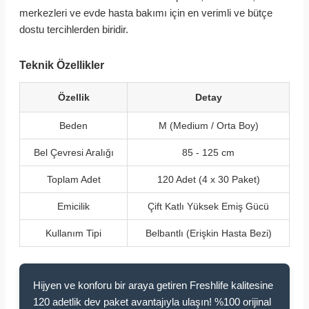
merkezleri ve evde hasta bakımı için en verimli ve bütçe
dostu tercihlerden biridir.
Teknik Özellikler
Özellik
Detay
Beden
M (Medium / Orta Boy)
Bel Çevresi Aralığı
85 - 125 cm
Toplam Adet
120 Adet (4 x 30 Paket)
Emicilik
Çift Katlı Yüksek Emiş Gücü
Kullanım Tipi
Belbantlı (Erişkin Hasta Bezi)
Hijyen ve konforu bir araya getiren Freshlife kalitesine
120 adetlik dev paket avantajıyla ulaşın! %100 orijinal