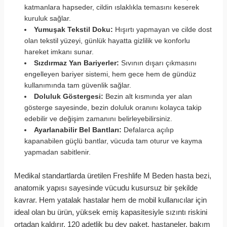
katmanlara hapseder, cildin ıslaklıkla temasını keserek
kuruluk sağlar.
Yumuşak Tekstil Doku:
Hışırtı yapmayan ve cilde dost
olan tekstil yüzeyi, günlük hayatta gizlilik ve konforlu
hareket imkanı sunar.
Sızdırmaz Yan Bariyerler:
Sıvının dışarı çıkmasını
engelleyen bariyer sistemi, hem gece hem de gündüz
kullanımında tam güvenlik sağlar.
Doluluk Göstergesi:
Bezin alt kısmında yer alan
gösterge sayesinde, bezin doluluk oranını kolayca takip
edebilir ve değişim zamanını belirleyebilirsiniz.
Ayarlanabilir Bel Bantları:
Defalarca açılıp
kapanabilen güçlü bantlar, vücuda tam oturur ve kayma
yapmadan sabitlenir.
Medikal standartlarda üretilen Freshlife M Beden hasta bezi,
anatomik yapısı sayesinde vücudu kusursuz bir şekilde
kavrar. Hem yatalak hastalar hem de mobil kullanıcılar için
ideal olan bu ürün, yüksek emiş kapasitesiyle sızıntı riskini
ortadan kaldırır. 120 adetlik bu dev paket, hastaneler, bakım