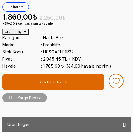
%17 İndirimli
1.860,00₺
2.250,00₺
*350,30 ₺ den başlayan taksitlerle!
Ürün Detayı
▼
Kategori
Hasta Bezi
Marka
Freshlife
Stok Kodu
H8SGA4LF1R22
Fiyat
2.045,45 TL + KDV
Havale
1.785,60 ₺ (%4,00 havale indirimi)
SEPETE EKLE
Kargo Bedava
Ürün Bilgisi