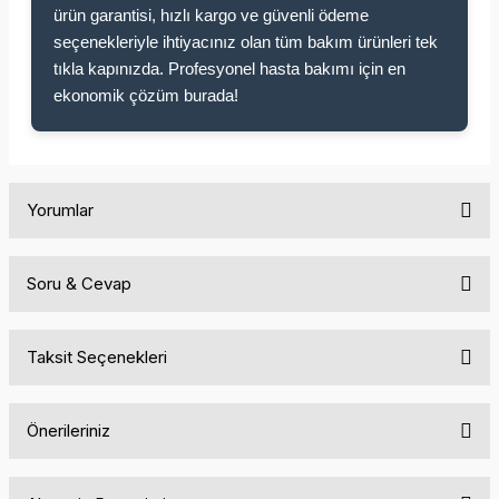
ürün garantisi, hızlı kargo ve güvenli ödeme
seçenekleriyle ihtiyacınız olan tüm bakım ürünleri tek
tıkla kapınızda. Profesyonel hasta bakımı için en
ekonomik çözüm burada!
Yorumlar
Soru & Cevap
Bu ürüne ilk yorumu siz yapın!
Taksit Seçenekleri
Yorum Yaz
Ürün hakkında henüz soru sorulmamış.
Önerileriniz
Soru Sor
Bu ürünün fiyat bilgisi, resim, ürün açıklamalarında ve diğer