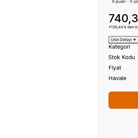
0 puan - 0 y
740,
*139,44 ₺ den ba
Ürün Detayı
▼
Kategori
Stok Kodu
Fiyat
Havale