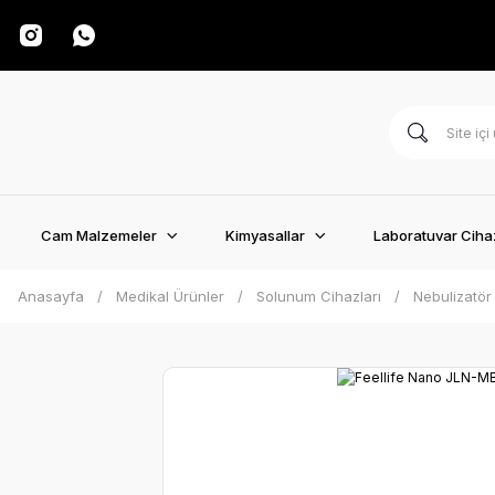
Cam Malzemeler
Kimyasallar
Laboratuvar Cihaz
Anasayfa
Medikal Ürünler
Solunum Cihazları
Nebulizatör