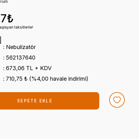
orum
37₺
şlayan taksitlerle!
Nebulizatör
562137640
673,06 TL + KDV
710,75 ₺ (%4,00 havale indirimi)
SEPETE EKLE