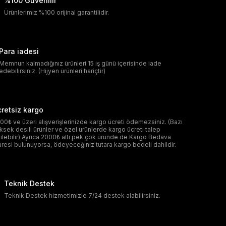
%100 Güvenilir
Ürünlerimiz %100 orijinal garantilidir.
Para iadesi
Memnun kalmadığınız ürünleri 15 iş günü içerisinde iade
edebilirsiniz. (Hijyen ürünleri hariçtir)
retsiz kargo
00₺ ve üzeri alışverişlerinizde kargo ücreti ödemezsiniz. (Bazı
ksek desili ürünler ve özel ürünlerde kargo ücreti talep
ilebilir) Ayrıca 2000₺ altı pek çok üründe de Kargo Bedava
aresi bulunuyorsa, ödeyeceğiniz tutara kargo bedeli dahildir.
Teknik Destek
Teknik Destek hizmetimizle 7/24 destek alabilirsiniz.