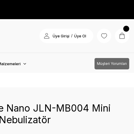
/
Üye Girişi
Üye Ol
Malzemeleri
Müşteri Yorumları
ife Nano JLN-MB004 Mini
Nebulizatör