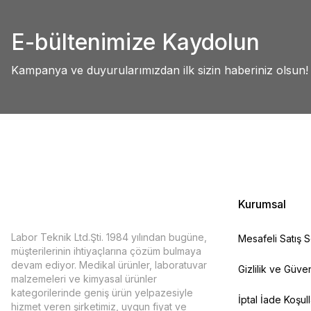
Abdullah AKALIN | 01/07/2025
Ürün resmi kalitesiz, bozuk veya görüntülenemiyor.
E-bültenimize Kaydolun
Ürün açıklamasında eksik bilgiler bulunuyor.
Deneyimini Paylaş
Ürün bilgilerinde hatalar bulunuyor.
Kampanya ve duyurularımızdan ilk sizin haberiniz olsun!
Ürün fiyatı diğer sitelerden daha pahalı.
Bu ürüne benzer farklı alternatifler olmalı.
Kurumsal
Labor Teknik Ltd.Şti. 1984 yılından bugüne,
Mesafeli Satış 
müşterilerinin ihtiyaçlarına çözüm bulmaya
devam ediyor. Medikal ürünler, laboratuvar
Gizlilik ve Güven
malzemeleri ve kimyasal ürünler
kategorilerinde geniş ürün yelpazesiyle
İptal İade Koşull
hizmet veren şirketimiz, uygun fiyat ve