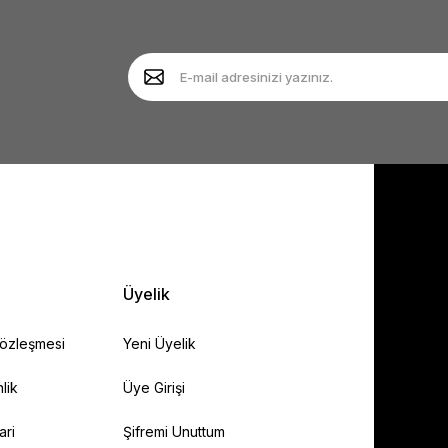
Yorum Yaz
Soru Sor
Gönder
Üyelik
Sözleşmesi
Yeni Üyelik
lik
Üye Girişi
ari
Şifremi Unuttum