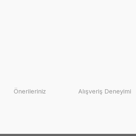
Önerileriniz
Alışveriş Deneyimi
ilirsiniz.