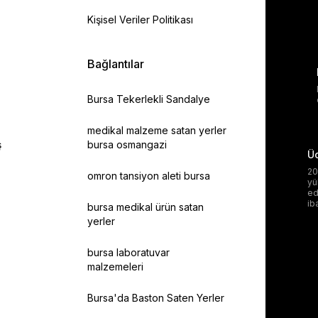
Kişisel Veriler Politikası
Bağlantılar
Bursa Tekerlekli Sandalye
medikal malzeme satan yerler
ş
bursa osmangazi
Üc
20
omron tansiyon aleti bursa
yü
ed
ib
bursa medikal ürün satan
yerler
bursa laboratuvar
malzemeleri
Bursa'da Baston Saten Yerler