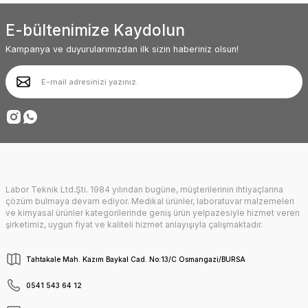
ve menü yapısı oldukça kullanışlı. Diğer
ürünler de oldukça ilginç ve kendine
Ürün resmi kalitesiz, bozuk veya görüntülenemiyor.
baktırıyor. Başarılarınız sürekli olsun.
E-bültenimize Kaydolun
Ürün açıklamasında eksik bilgiler bulunuyor.
Abdullah AKALIN | 01/07/2025
Kampanya ve duyurularımızdan ilk sizin haberiniz olsun!
Ürün bilgilerinde hatalar bulunuyor.
Ürün fiyatı diğer sitelerden daha pahalı.
Deneyimini Paylaş
Bu ürüne benzer farklı alternatifler olmalı.
Labor Teknik Ltd.Şti. 1984 yılından bugüne, müşterilerinin ihtiyaçlarına
Gönder
çözüm bulmaya devam ediyor. Medikal ürünler, laboratuvar malzemeleri
ve kimyasal ürünler kategorilerinde geniş ürün yelpazesiyle hizmet veren
şirketimiz, uygun fiyat ve kaliteli hizmet anlayışıyla çalışmaktadır.
Tahtakale Mah. Kazım Baykal Cad. No:13/C Osmangazi/BURSA
0541 543 64 12