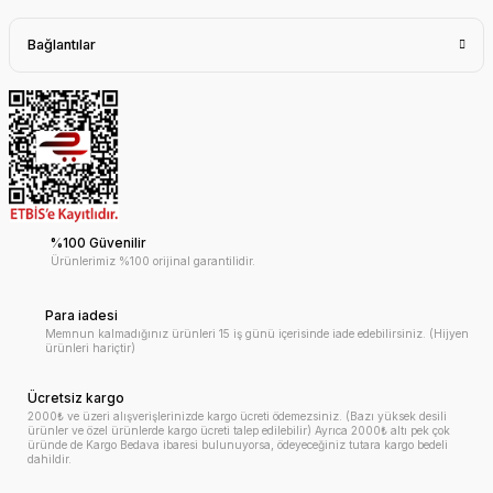
Bağlantılar
%100 Güvenilir
Ürünlerimiz %100 orijinal garantilidir.
Para iadesi
Memnun kalmadığınız ürünleri 15 iş günü içerisinde iade edebilirsiniz. (Hijyen
ürünleri hariçtir)
Ücretsiz kargo
2000₺ ve üzeri alışverişlerinizde kargo ücreti ödemezsiniz. (Bazı yüksek desili
ürünler ve özel ürünlerde kargo ücreti talep edilebilir) Ayrıca 2000₺ altı pek çok
üründe de Kargo Bedava ibaresi bulunuyorsa, ödeyeceğiniz tutara kargo bedeli
dahildir.