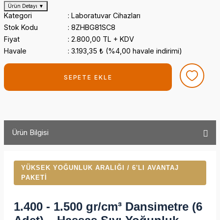
Ürün Detayı
▼
Kategori
Laboratuvar Cihazları
Stok Kodu
8ZHBG81SC8
Fiyat
2.800,00 TL + KDV
Havale
3.193,35 ₺ (%4,00 havale indirimi)
SEPETE EKLE
Ürün Bilgisi
YÜKSEK YOĞUNLUK ARALIĞI / 6'LI AVANTAJ
PAKETI
1.400 - 1.500 gr/cm³ Dansimetre (6