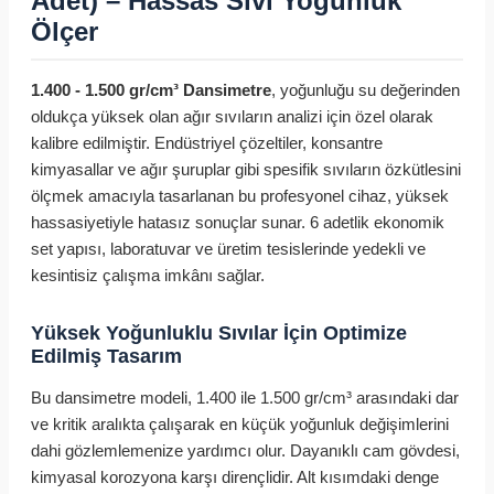
Adet) – Hassas Sıvı Yoğunluk
Ölçer
1.400 - 1.500 gr/cm³ Dansimetre
, yoğunluğu su değerinden
oldukça yüksek olan ağır sıvıların analizi için özel olarak
kalibre edilmiştir. Endüstriyel çözeltiler, konsantre
kimyasallar ve ağır şuruplar gibi spesifik sıvıların özkütlesini
ölçmek amacıyla tasarlanan bu profesyonel cihaz, yüksek
hassasiyetiyle hatasız sonuçlar sunar. 6 adetlik ekonomik
set yapısı, laboratuvar ve üretim tesislerinde yedekli ve
kesintisiz çalışma imkânı sağlar.
Yüksek Yoğunluklu Sıvılar İçin Optimize
Edilmiş Tasarım
Bu dansimetre modeli, 1.400 ile 1.500 gr/cm³ arasındaki dar
ve kritik aralıkta çalışarak en küçük yoğunluk değişimlerini
dahi gözlemlemenize yardımcı olur. Dayanıklı cam gövdesi,
kimyasal korozyona karşı dirençlidir. Alt kısımdaki denge