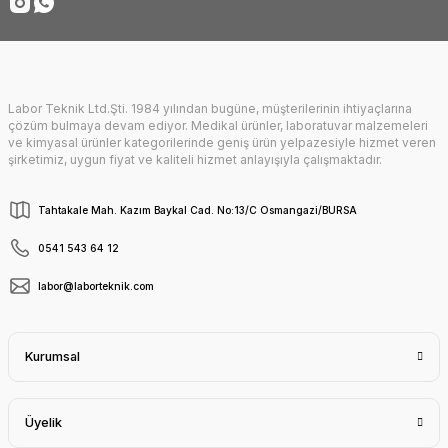
Labor Teknik Ltd.Şti. 1984 yılından bugüne, müşterilerinin ihtiyaçlarına
Gönder
çözüm bulmaya devam ediyor. Medikal ürünler, laboratuvar malzemeleri
ve kimyasal ürünler kategorilerinde geniş ürün yelpazesiyle hizmet veren
şirketimiz, uygun fiyat ve kaliteli hizmet anlayışıyla çalışmaktadır.
Tahtakale Mah. Kazım Baykal Cad. No:13/C Osmangazi/BURSA
0541 543 64 12
labor@laborteknik.com
Kurumsal
Üyelik