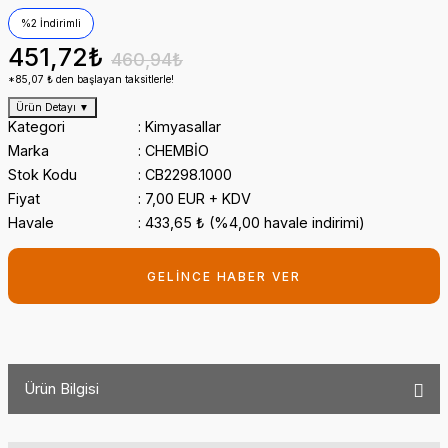
%2 İndirimli
451,72₺
460,94₺
*85,07 ₺ den başlayan taksitlerle!
Ürün Detayı
▼
Kategori
Kimyasallar
Marka
CHEMBİO
Stok Kodu
CB2298.1000
Fiyat
7,00 EUR + KDV
Havale
433,65 ₺ (%4,00 havale indirimi)
GELİNCE HABER VER
Ürün Bilgisi