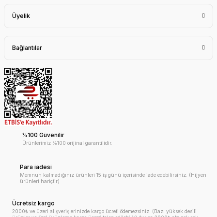
Üyelik
Bağlantılar
%100 Güvenilir
Ürünlerimiz %100 orijinal garantilidir.
Para iadesi
Memnun kalmadığınız ürünleri 15 iş günü içerisinde iade edebilirsiniz. (Hijyen
ürünleri hariçtir)
Ücretsiz kargo
2000₺ ve üzeri alışverişlerinizde kargo ücreti ödemezsiniz. (Bazı yüksek desili