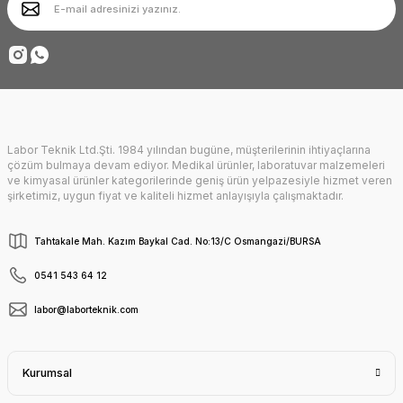
Ürün fiyatı diğer sitelerden daha pahalı.
Deneyimini Paylaş
Bu ürüne benzer farklı alternatifler olmalı.
Labor Teknik Ltd.Şti. 1984 yılından bugüne, müşterilerinin ihtiyaçlarına
Gönder
çözüm bulmaya devam ediyor. Medikal ürünler, laboratuvar malzemeleri
ve kimyasal ürünler kategorilerinde geniş ürün yelpazesiyle hizmet veren
şirketimiz, uygun fiyat ve kaliteli hizmet anlayışıyla çalışmaktadır.
Tahtakale Mah. Kazım Baykal Cad. No:13/C Osmangazi/BURSA
0541 543 64 12
labor@laborteknik.com
Kurumsal