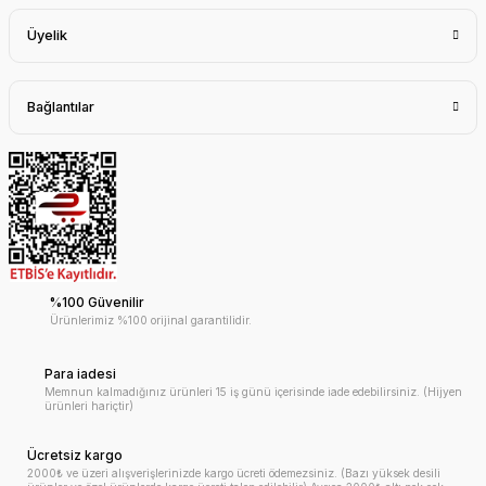
Üyelik
Bağlantılar
%100 Güvenilir
Ürünlerimiz %100 orijinal garantilidir.
Para iadesi
Memnun kalmadığınız ürünleri 15 iş günü içerisinde iade edebilirsiniz. (Hijyen
ürünleri hariçtir)
Ücretsiz kargo
2000₺ ve üzeri alışverişlerinizde kargo ücreti ödemezsiniz. (Bazı yüksek desili