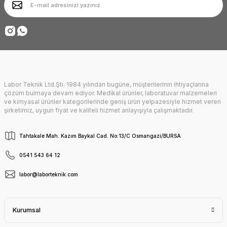
Ürün fiyatı diğer sitelerden daha pahalı.
Deneyimini Paylaş
Bu ürüne benzer farklı alternatifler olmalı.
Labor Teknik Ltd.Şti. 1984 yılından bugüne, müşterilerinin ihtiyaçlarına
Gönder
çözüm bulmaya devam ediyor. Medikal ürünler, laboratuvar malzemeleri
ve kimyasal ürünler kategorilerinde geniş ürün yelpazesiyle hizmet veren
şirketimiz, uygun fiyat ve kaliteli hizmet anlayışıyla çalışmaktadır.
Tahtakale Mah. Kazım Baykal Cad. No:13/C Osmangazi/BURSA
0541 543 64 12
labor@laborteknik.com
Kurumsal