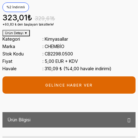
%2 İndirimli
323,01₺
329,61₺
*60,83 ₺ den başlayan taksitlerle!
Ürün Detayı
▼
Kategori
Kimyasallar
Marka
CHEMBİO
Stok Kodu
CB2298.0500
Fiyat
5,00 EUR + KDV
Havale
310,09 ₺ (%4,00 havale indirimi)
GELİNCE HABER VER
Ürün Bilgisi