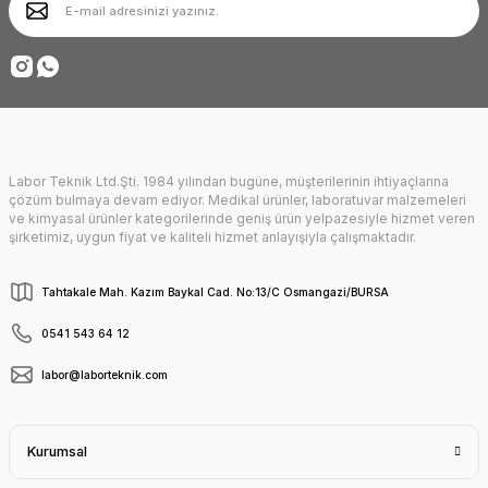
Ürün fiyatı diğer sitelerden daha pahalı.
Deneyimini Paylaş
Bu ürüne benzer farklı alternatifler olmalı.
Labor Teknik Ltd.Şti. 1984 yılından bugüne, müşterilerinin ihtiyaçlarına
Gönder
çözüm bulmaya devam ediyor. Medikal ürünler, laboratuvar malzemeleri
ve kimyasal ürünler kategorilerinde geniş ürün yelpazesiyle hizmet veren
şirketimiz, uygun fiyat ve kaliteli hizmet anlayışıyla çalışmaktadır.
Tahtakale Mah. Kazım Baykal Cad. No:13/C Osmangazi/BURSA
0541 543 64 12
labor@laborteknik.com
Kurumsal