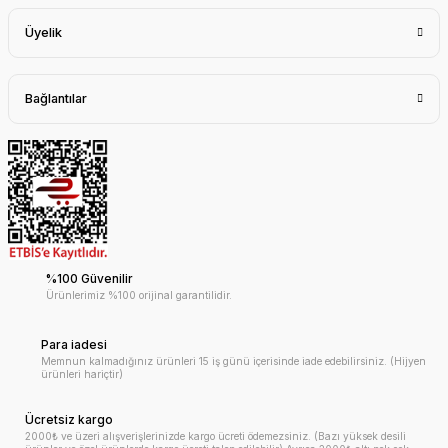
Üyelik
Bağlantılar
%100 Güvenilir
Ürünlerimiz %100 orijinal garantilidir.
Para iadesi
Memnun kalmadığınız ürünleri 15 iş günü içerisinde iade edebilirsiniz. (Hijyen
ürünleri hariçtir)
Ücretsiz kargo
2000₺ ve üzeri alışverişlerinizde kargo ücreti ödemezsiniz. (Bazı yüksek desili