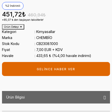
%2 İndirimli
451,72₺
460,94₺
*85,07 ₺ den başlayan taksitlerle!
Ürün Detayı
▼
Kategori
Kimyasallar
Marka
CHEMBİO
Stok Kodu
CB2308.1000
Fiyat
7,00 EUR + KDV
Havale
433,65 ₺ (%4,00 havale indirimi)
GELİNCE HABER VER
Ürün Bilgisi