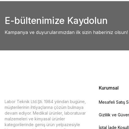
Ürün resmi kalitesiz, bozuk veya görüntülenemiyor.
Ürün açıklamasında eksik bilgiler bulunuyor.
Deneyimini Paylaş
E-bültenimize Kaydolun
Ürün bilgilerinde hatalar bulunuyor.
Ürün fiyatı diğer sitelerden daha pahalı.
Kampanya ve duyurularımızdan ilk sizin haberiniz olsun!
Bu ürüne benzer farklı alternatifler olmalı.
Kurumsal
Labor Teknik Ltd.Şti. 1984 yılından bugüne,
Mesafeli Satış 
müşterilerinin ihtiyaçlarına çözüm bulmaya
devam ediyor. Medikal ürünler, laboratuvar
Gizlilik ve Güven
malzemeleri ve kimyasal ürünler
kategorilerinde geniş ürün yelpazesiyle
İptal İade Koşull