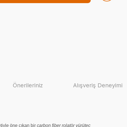
Önerileriniz
Alışveriş Deneyimi
etiyle öne çıkan bir
carbon fiber rolatör yürüteç