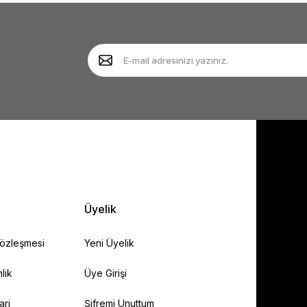
Yorum Yaz
Soru Sor
Gönder
Üyelik
Sözleşmesi
Yeni Üyelik
lik
Üye Girişi
ari
Şifremi Unuttum