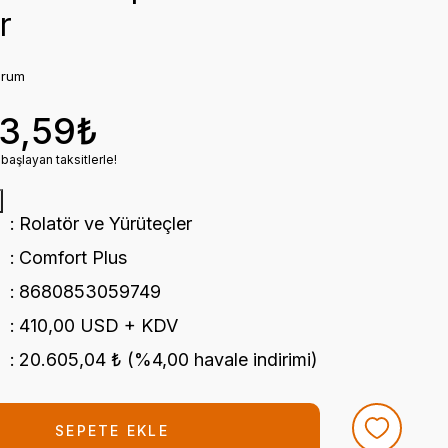
r
orum
63,59₺
başlayan taksitlerle!
Rolatör ve Yürüteçler
Comfort Plus
8680853059749
410,00 USD + KDV
20.605,04 ₺ (%4,00 havale indirimi)
SEPETE EKLE