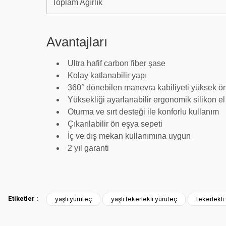
Toplam Ağırlık
Avantajları
Ultra hafif carbon fiber şase
Kolay katlanabilir yapı
360° dönebilen manevra kabiliyeti yüksek ön
Yüksekliği ayarlanabilir ergonomik silikon el
Oturma ve sırt desteği ile konforlu kullanım
Çıkarılabilir ön eşya sepeti
İç ve dış mekan kullanımına uygun
2 yıl garanti
Bu ürünün fiyat bilgisi, resim, ürün açıklamalarında ve diğer konulard
Siteyle ilk kez tanışmama rağmen içeriği ve menü yapısı oldukça kullanışlı.
Etiketler :
yaşlı yürüteç
yaşlı tekerlekli yürüteç
tekerlekli
kendine baktırıyor. Başarılarınız sürekli olsun.
Görüş ve önerileriniz için teşekkür ederiz.
Abdullah AKALIN | 01/07/2025