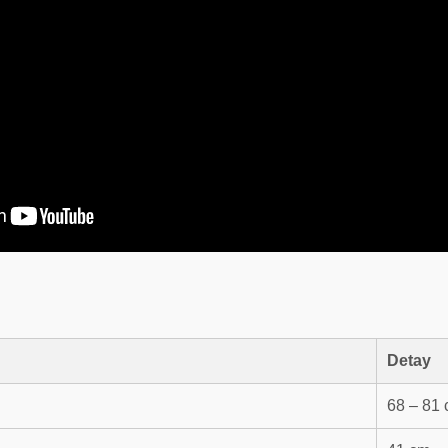
Detay
68 – 81