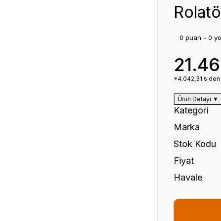
Rolatö
0 puan - 0 y
21.4
*4.042,31 ₺ den 
Ürün Detayı
▼
Kategori
Marka
Stok Kodu
Fiyat
Havale