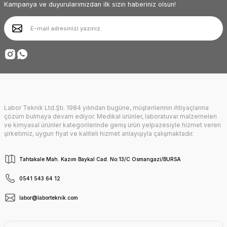
Bu ürüne benzer farklı alternatifler olmalı.
Kampanya ve duyurularımızdan ilk sizin haberiniz olsun!
Gönder
Labor Teknik Ltd.Şti. 1984 yılından bugüne, müşterilerinin ihtiyaçlarına
çözüm bulmaya devam ediyor. Medikal ürünler, laboratuvar malzemeleri
ve kimyasal ürünler kategorilerinde geniş ürün yelpazesiyle hizmet veren
şirketimiz, uygun fiyat ve kaliteli hizmet anlayışıyla çalışmaktadır.
Tahtakale Mah. Kazım Baykal Cad. No:13/C Osmangazi/BURSA
0541 543 64 12
labor@laborteknik.com