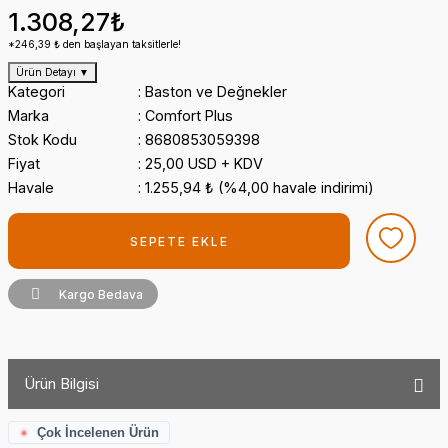
1.308,27₺
*246,39 ₺ den başlayan taksitlerle!
Ürün Detayı
▼
Kategori
Baston ve Değnekler
Marka
Comfort Plus
Stok Kodu
8680853059398
Fiyat
25,00 USD + KDV
Havale
1.255,94 ₺ (%4,00 havale indirimi)
SEPETE EKLE
Kargo Bedava
Ürün Bilgisi
Çok İncelenen Ürün