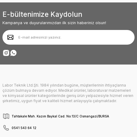
Ürün fiyatı diğer sitelerden daha pahalı.
Deneyimini Paylaş
E-bültenimize Kaydolun
Bu ürüne benzer farklı alternatifler olmalı.
Kampanya ve duyurularımızdan ilk sizin haberiniz olsun!
Gönder
Labor Teknik Ltd.Şti. 1984 yılından bugüne, müşterilerinin ihtiyaçlarına
çözüm bulmaya devam ediyor. Medikal ürünler, laboratuvar malzemeleri
ve kimyasal ürünler kategorilerinde geniş ürün yelpazesiyle hizmet veren
şirketimiz, uygun fiyat ve kaliteli hizmet anlayışıyla çalışmaktadır.
Tahtakale Mah. Kazım Baykal Cad. No:13/C Osmangazi/BURSA
0541 543 64 12