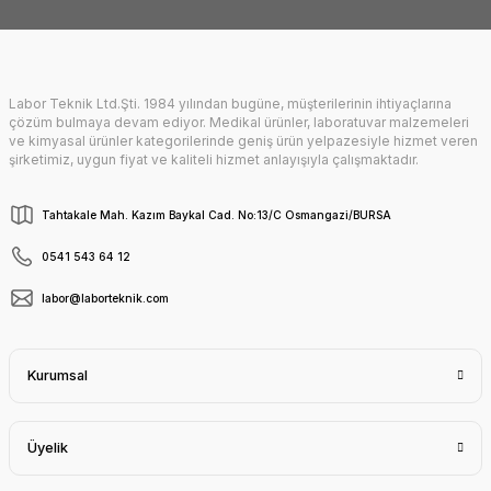
Gönder
Labor Teknik Ltd.Şti. 1984 yılından bugüne, müşterilerinin ihtiyaçlarına
çözüm bulmaya devam ediyor. Medikal ürünler, laboratuvar malzemeleri
ve kimyasal ürünler kategorilerinde geniş ürün yelpazesiyle hizmet veren
şirketimiz, uygun fiyat ve kaliteli hizmet anlayışıyla çalışmaktadır.
Tahtakale Mah. Kazım Baykal Cad. No:13/C Osmangazi/BURSA
0541 543 64 12
labor@laborteknik.com
Kurumsal
Üyelik