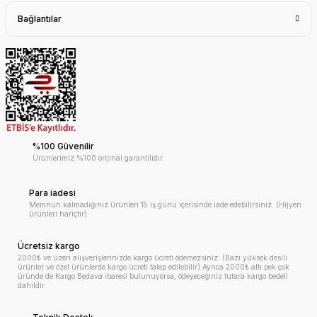
Bağlantılar
%100 Güvenilir
Ürünlerimiz %100 orijinal garantilidir.
Para iadesi
Memnun kalmadığınız ürünleri 15 iş günü içerisinde iade edebilirsiniz. (Hijyen
ürünleri hariçtir)
Ücretsiz kargo
2000₺ ve üzeri alışverişlerinizde kargo ücreti ödemezsiniz. (Bazı yüksek desili
ürünler ve özel ürünlerde kargo ücreti talep edilebilir) Ayrıca 2000₺ altı pek çok
üründe de Kargo Bedava ibaresi bulunuyorsa, ödeyeceğiniz tutara kargo bedeli
dahildir.