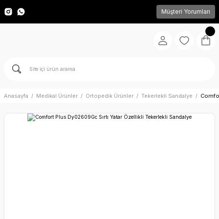
Müşteri Yorumları
Anasayfa
Medikal Ürünler
Ortopedik Ürünler
Tekerlekli Sandalye
Comfor