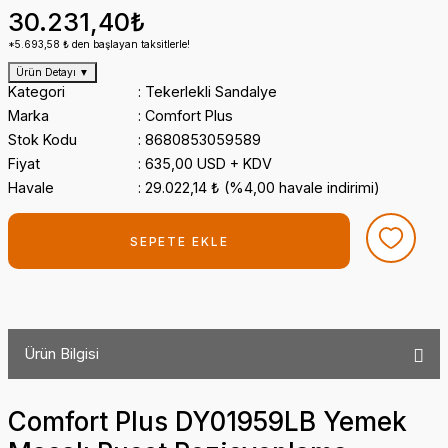
30.231,40₺
*5.693,58 ₺ den başlayan taksitlerle!
Ürün Detayı
▼
Kategori
Tekerlekli Sandalye
Marka
Comfort Plus
Stok Kodu
8680853059589
Fiyat
635,00 USD + KDV
Havale
29.022,14 ₺ (%4,00 havale indirimi)
SEPETE EKLE
Ürün Bilgisi
Comfort Plus DY01959LB Yemek