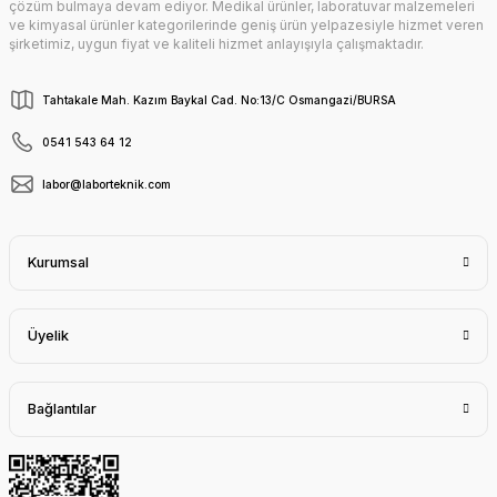
çözüm bulmaya devam ediyor. Medikal ürünler, laboratuvar malzemeleri
ve kimyasal ürünler kategorilerinde geniş ürün yelpazesiyle hizmet veren
şirketimiz, uygun fiyat ve kaliteli hizmet anlayışıyla çalışmaktadır.
Tahtakale Mah. Kazım Baykal Cad. No:13/C Osmangazi/BURSA
0541 543 64 12
labor@laborteknik.com
Kurumsal
Üyelik
Bağlantılar