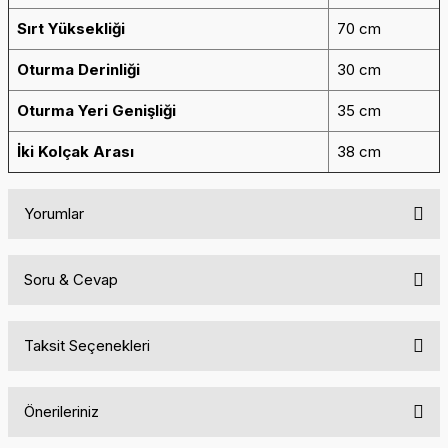
Sırt Yüksekliği
70 cm
Oturma Derinliği
30 cm
Oturma Yeri Genişliği
35 cm
İki Kolçak Arası
38 cm
Yorumlar
Soru & Cevap
Bu ürüne ilk yorumu siz yapın!
Taksit Seçenekleri
Yorum Yaz
Ürün hakkında henüz soru sorulmamış.
Önerileriniz
Soru Sor