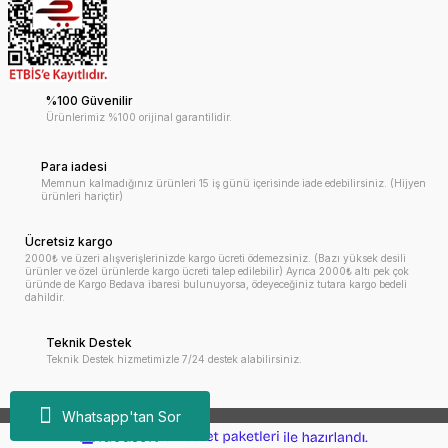
%100 Güvenilir
Ürünlerimiz %100 orijinal garantilidir.
Para iadesi
Memnun kalmadığınız ürünleri 15 iş günü içerisinde iade edebilirsiniz. (Hijyen
ürünleri hariçtir)
Ücretsiz kargo
2000₺ ve üzeri alışverişlerinizde kargo ücreti ödemezsiniz. (Bazı yüksek desili
ürünler ve özel ürünlerde kargo ücreti talep edilebilir) Ayrıca 2000₺ altı pek çok
üründe de Kargo Bedava ibaresi bulunuyorsa, ödeyeceğiniz tutara kargo bedeli
dahildir.
Teknik Destek
Teknik Destek hizmetimizle 7/24 destek alabilirsiniz.
Whatsapp'tan Sor
ideasoft
ile
e-