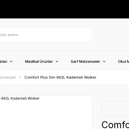
ları
Medikal Ürünler
Sarf Malzemeler
Okul 
ürüteçler
Comfort Plus Dm-962L Kademeli Wolker
Comfo