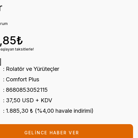
r
orum
,85₺
şlayan taksitlerle!
Rolatör ve Yürüteçler
Comfort Plus
8680853052115
37,50 USD + KDV
1.885,30 ₺ (%4,00 havale indirimi)
GELİNCE HABER VER