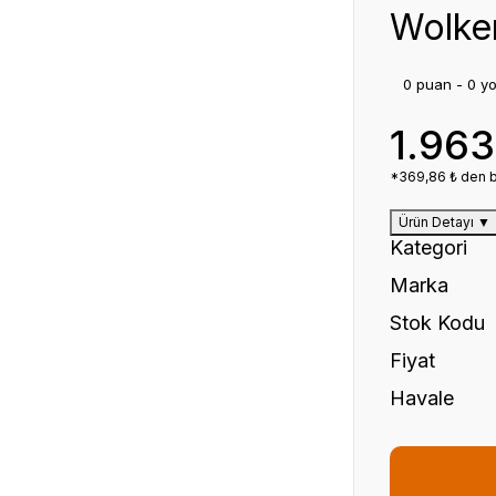
Wolke
0 puan - 0 y
1.963
*369,86 ₺ den ba
Ürün Detayı
▼
Kategori
Marka
Stok Kodu
Fiyat
Havale