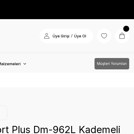
/
Üye Girişi
Üye Ol
Malzemeleri
Müşteri Yorumları
rt Plus Dm-962L Kademeli