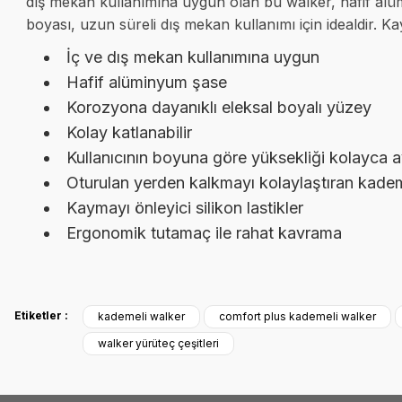
dış mekan kullanımına uygun olan bu walker, hafif alü
boyası, uzun süreli dış mekan kullanımı için idealdir. Ka
İç ve dış mekan kullanımına uygun
Hafif alüminyum şase
Korozyona dayanıklı eleksal boyalı yüzey
Kolay katlanabilir
Kullanıcının boyuna göre yüksekliği kolayca ay
Oturulan yerden kalkmayı kolaylaştıran kadem
Kaymayı önleyici silikon lastikler
Ergonomik tutamaç ile rahat kavrama
Bu ürünün fiyat bilgisi, resim, ürün açıklamalarında ve diğer konulard
Siteyle ilk kez tanışmama rağmen içeriği ve menü yapısı oldukça kullanışlı.
Etiketler :
kademeli walker
comfort plus kademeli walker
kendine baktırıyor. Başarılarınız sürekli olsun.
Görüş ve önerileriniz için teşekkür ederiz.
walker yürüteç çeşitleri
Abdullah AKALIN | 01/07/2025
Ürün resmi kalitesiz, bozuk veya görüntülenemiyor.
Ürün açıklamasında eksik bilgiler bulunuyor.