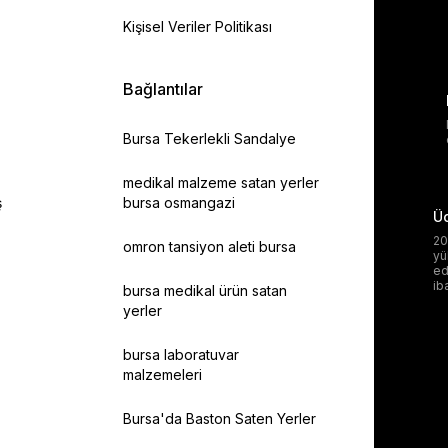
Kişisel Veriler Politikası
Bağlantılar
Bursa Tekerlekli Sandalye
medikal malzeme satan yerler
ş
bursa osmangazi
Üc
20
omron tansiyon aleti bursa
yü
ed
ib
bursa medikal ürün satan
yerler
bursa laboratuvar
malzemeleri
Bursa'da Baston Saten Yerler