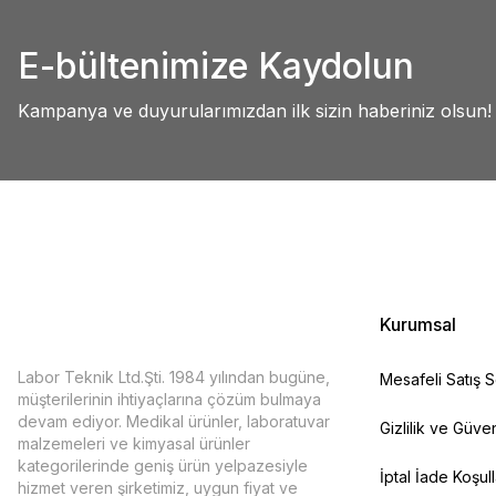
Deneyimini Paylaş
Ürün bilgilerinde hatalar bulunuyor.
Ürün fiyatı diğer sitelerden daha pahalı.
E-bültenimize Kaydolun
Bu ürüne benzer farklı alternatifler olmalı.
Kampanya ve duyurularımızdan ilk sizin haberiniz olsun!
Kurumsal
Labor Teknik Ltd.Şti. 1984 yılından bugüne,
Mesafeli Satış 
müşterilerinin ihtiyaçlarına çözüm bulmaya
devam ediyor. Medikal ürünler, laboratuvar
Gizlilik ve Güven
malzemeleri ve kimyasal ürünler
kategorilerinde geniş ürün yelpazesiyle
İptal İade Koşull
hizmet veren şirketimiz, uygun fiyat ve