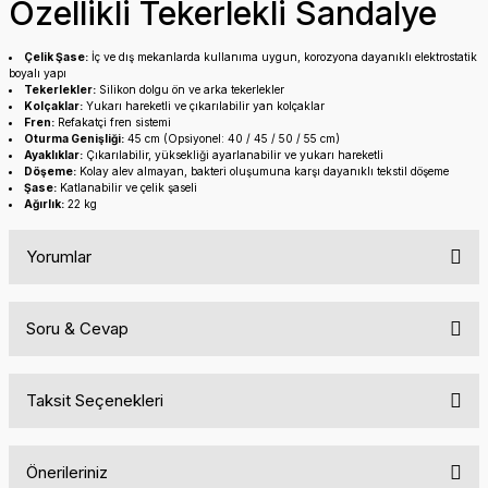
Özellikli Tekerlekli Sandalye
Çelik Şase:
İç ve dış mekanlarda kullanıma uygun, korozyona dayanıklı elektrostatik
boyalı yapı
Tekerlekler:
Silikon dolgu ön ve arka tekerlekler
Kolçaklar:
Yukarı hareketli ve çıkarılabilir yan kolçaklar
Fren:
Refakatçi fren sistemi
Oturma Genişliği:
45 cm (Opsiyonel: 40 / 45 / 50 / 55 cm)
Ayaklıklar:
Çıkarılabilir, yüksekliği ayarlanabilir ve yukarı hareketli
Döşeme:
Kolay alev almayan, bakteri oluşumuna karşı dayanıklı tekstil döşeme
Şase:
Katlanabilir ve çelik şaseli
Ağırlık:
22 kg
Yorumlar
Soru & Cevap
Bu ürüne ilk yorumu siz yapın!
Taksit Seçenekleri
Yorum Yaz
Ürün hakkında henüz soru sorulmamış.
Önerileriniz
Soru Sor