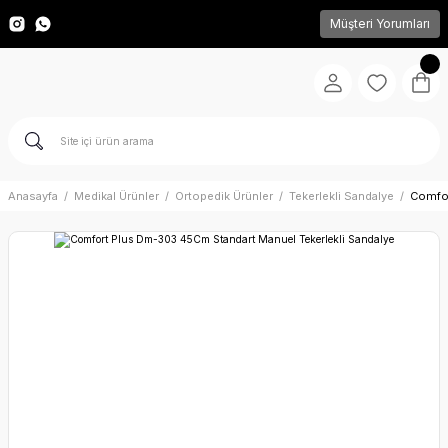
Müşteri Yorumları
Anasayfa
Medikal Ürünler
Ortopedik Ürünler
Tekerlekli Sandalye
Comfor