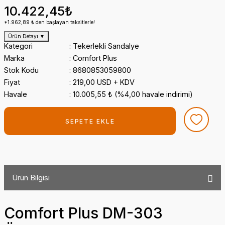
10.422,45₺
*1.962,89 ₺ den başlayan taksitlerle!
Ürün Detayı
▼
Kategori
Tekerlekli Sandalye
Marka
Comfort Plus
Stok Kodu
8680853059800
Fiyat
219,00 USD + KDV
Havale
10.005,55 ₺ (%4,00 havale indirimi)
SEPETE EKLE
Ürün Bilgisi
Comfort Plus DM-303