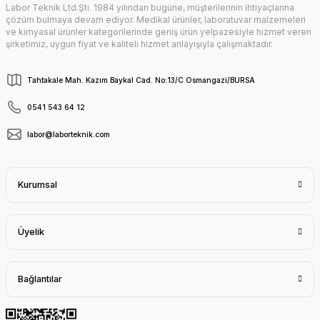
Labor Teknik Ltd.Şti. 1984 yılından bugüne, müşterilerinin ihtiyaçlarına
çözüm bulmaya devam ediyor. Medikal ürünler, laboratuvar malzemeleri
ve kimyasal ürünler kategorilerinde geniş ürün yelpazesiyle hizmet veren
şirketimiz, uygun fiyat ve kaliteli hizmet anlayışıyla çalışmaktadır.
Tahtakale Mah. Kazım Baykal Cad. No:13/C Osmangazi/BURSA
0541 543 64 12
labor@laborteknik.com
Kurumsal
Üyelik
Bağlantılar