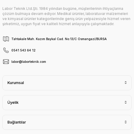
Labor Teknik Ltd.Şti. 1984 yılından bugüne, müşterilerinin ihtiyaçlarına
çözüm bulmaya devam ediyor. Medikal ürünler, laboratuvar malzemeleri
ve kimyasal ürünler kategorilerinde geniş ürün yelpazesiyle hizmet veren
şirketimiz, uygun fiyat ve kaliteli hizmet anlayışıyla çalışmaktadır.
Tahtakale Mah. Kazım Baykal Cad. No:13/C Osmangazi/BURSA
0541 543 64 12
labor@laborteknik.com
Kurumsal
Üyelik
Bağlantılar