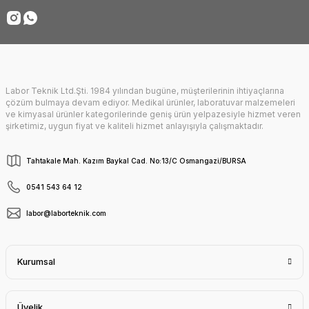
Gönder
Labor Teknik Ltd.Şti. 1984 yılından bugüne, müşterilerinin ihtiyaçlarına
çözüm bulmaya devam ediyor. Medikal ürünler, laboratuvar malzemeleri
ve kimyasal ürünler kategorilerinde geniş ürün yelpazesiyle hizmet veren
şirketimiz, uygun fiyat ve kaliteli hizmet anlayışıyla çalışmaktadır.
Tahtakale Mah. Kazım Baykal Cad. No:13/C Osmangazi/BURSA
0541 543 64 12
labor@laborteknik.com
Kurumsal
Üyelik