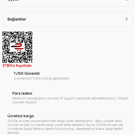
Bağlantılar
%100 Güvenilir
Ürünlerimiz %100 orijinal garantilidir.
Para iadesi
Memnun kalmadığınız ürünleri 15 iş günü içerisinde iade edebilirsiniz. (Hijyen
ürünleri hariçtir)
Ücretsiz kargo
2000₺ ve üzeri alışverişlerinizde kargo ücreti ödemezsiniz. (Bazı yüksek desili
ürünler ve özel ürünlerde kargo ücreti talep edilebilir) Ayrıca 2000₺ altı pek çok
üründe de Kargo Bedava ibaresi bulunuyorsa, ödeyeceğiniz tutara kargo bedeli
dahildir.