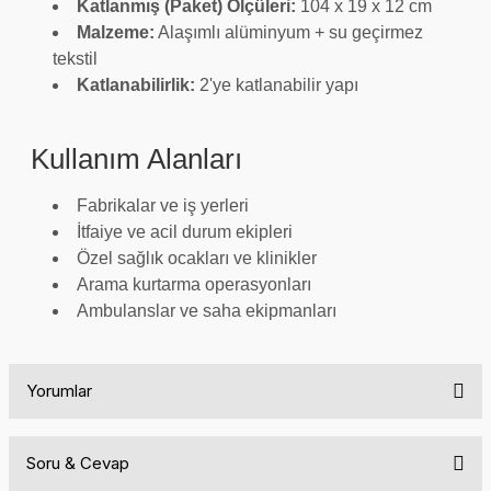
Katlanmış (Paket) Ölçüleri:
104 x 19 x 12 cm
Malzeme:
Alaşımlı alüminyum + su geçirmez
tekstil
Katlanabilirlik:
2'ye katlanabilir yapı
Kullanım Alanları
Fabrikalar ve iş yerleri
İtfaiye ve acil durum ekipleri
Özel sağlık ocakları ve klinikler
Arama kurtarma operasyonları
Ambulanslar ve saha ekipmanları
Yorumlar
Soru & Cevap
Bu ürüne ilk yorumu siz yapın!