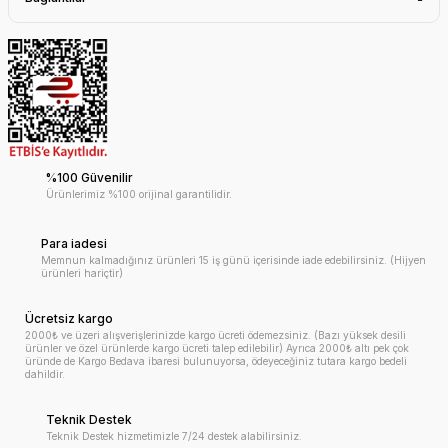
%100 Güvenilir
Ürünlerimiz %100 orijinal garantilidir.
Para iadesi
Memnun kalmadığınız ürünleri 15 iş günü içerisinde iade edebilirsiniz. (Hijyen
ürünleri hariçtir)
Ücretsiz kargo
2000₺ ve üzeri alışverişlerinizde kargo ücreti ödemezsiniz. (Bazı yüksek desili
ürünler ve özel ürünlerde kargo ücreti talep edilebilir) Ayrıca 2000₺ altı pek çok
üründe de Kargo Bedava ibaresi bulunuyorsa, ödeyeceğiniz tutara kargo bedeli
dahildir.
Teknik Destek
Teknik Destek hizmetimizle 7/24 destek alabilirsiniz.