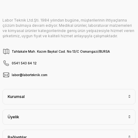
Labor Teknik Ltd.Şti. 1984 yılından bugüne, müşterilerinin ihtiyaçlarına
Gönder
çözüm bulmaya devam ediyor. Medikal ürünler, laboratuvar malzemeleri
ve kimyasal ürünler kategorilerinde geniş ürün yelpazesiyle hizmet veren
şirketimiz, uygun fiyat ve kaliteli hizmet anlayışıyla çalışmaktadır.
Tahtakale Mah. Kazım Baykal Cad. No:13/C Osmangazi/BURSA
0541 543 64 12
labor@laborteknik.com
Kurumsal
Üyelik
Bağlantılar