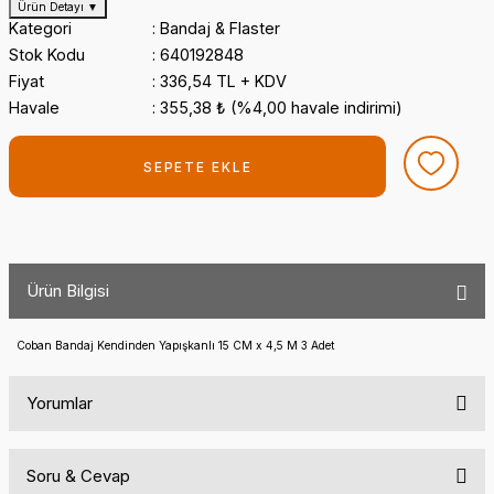
Ürün Detayı
▼
Kategori
Bandaj & Flaster
Stok Kodu
640192848
Fiyat
336,54 TL + KDV
Havale
355,38 ₺ (%4,00 havale indirimi)
SEPETE EKLE
Ürün Bilgisi
Coban Bandaj Kendinden Yapışkanlı 15 CM x 4,5 M 3 Adet
Yorumlar
Soru & Cevap
Bu ürüne ilk yorumu siz yapın!