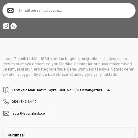
Ürün bilgilerinde hatalar bulunuyor.
Ürün fiyatı diğer sitelerden daha pahalı.
Deneyimini Paylaş
Bu ürüne benzer farklı alternatifler olmalı.
Labor Teknik Ltd.Şti. 1984 yılından bugüne, müşterilerinin ihtiyaçlarına
Gönder
çözüm bulmaya devam ediyor. Medikal ürünler, laboratuvar malzemeleri
ve kimyasal ürünler kategorilerinde geniş ürün yelpazesiyle hizmet veren
şirketimiz, uygun fiyat ve kaliteli hizmet anlayışıyla çalışmaktadır.
Tahtakale Mah. Kazım Baykal Cad. No:13/C Osmangazi/BURSA
0541 543 64 12
labor@laborteknik.com
Kurumsal