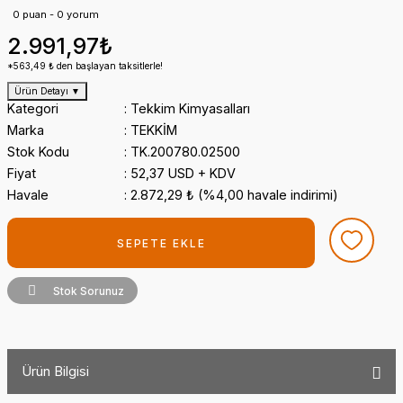
0 puan - 0 yorum
2.991,97₺
*563,49 ₺ den başlayan taksitlerle!
Ürün Detayı
▼
Kategori
Tekkim Kimyasalları
Marka
TEKKİM
Stok Kodu
TK.200780.02500
Fiyat
52,37 USD + KDV
Havale
2.872,29 ₺ (%4,00 havale indirimi)
SEPETE EKLE
Stok Sorunuz
Ürün Bilgisi