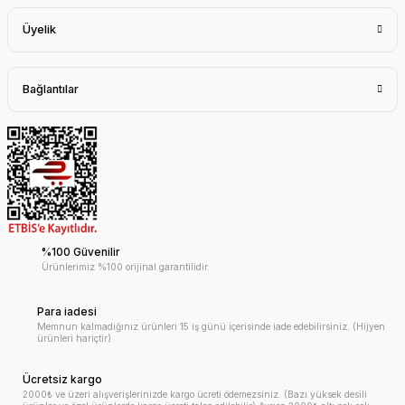
Üyelik
Bağlantılar
%100 Güvenilir
Ürünlerimiz %100 orijinal garantilidir.
Para iadesi
Memnun kalmadığınız ürünleri 15 iş günü içerisinde iade edebilirsiniz. (Hijyen
ürünleri hariçtir)
Ücretsiz kargo
2000₺ ve üzeri alışverişlerinizde kargo ücreti ödemezsiniz. (Bazı yüksek desili