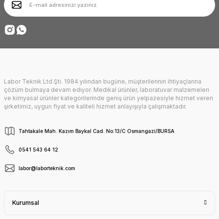
Ürün fiyatı diğer sitelerden daha pahalı.
Deneyimini Paylaş
Bu ürüne benzer farklı alternatifler olmalı.
Labor Teknik Ltd.Şti. 1984 yılından bugüne, müşterilerinin ihtiyaçlarına
Gönder
çözüm bulmaya devam ediyor. Medikal ürünler, laboratuvar malzemeleri
ve kimyasal ürünler kategorilerinde geniş ürün yelpazesiyle hizmet veren
şirketimiz, uygun fiyat ve kaliteli hizmet anlayışıyla çalışmaktadır.
Tahtakale Mah. Kazım Baykal Cad. No:13/C Osmangazi/BURSA
0541 543 64 12
labor@laborteknik.com
Kurumsal