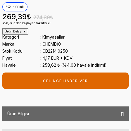
%2 İndirimli
269,39₺
274,89₺
*50,74 ₺ den başlayan taksitlerle!
Ürün Detayı
▼
Kategori
Kimyasallar
Marka
CHEMBİO
Stok Kodu
CB2214.0250
Fiyat
4,17 EUR + KDV
Havale
258,62 ₺ (%4,00 havale indirimi)
GELİNCE HABER VER
Ürün Bilgisi