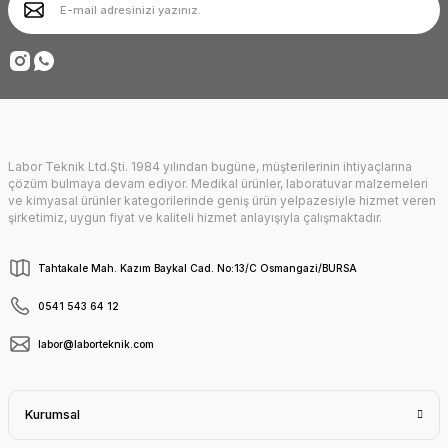
Ürün fiyatı diğer sitelerden daha pahalı.
Deneyimini Paylaş
Bu ürüne benzer farklı alternatifler olmalı.
Labor Teknik Ltd.Şti. 1984 yılından bugüne, müşterilerinin ihtiyaçlarına
Gönder
çözüm bulmaya devam ediyor. Medikal ürünler, laboratuvar malzemeleri
ve kimyasal ürünler kategorilerinde geniş ürün yelpazesiyle hizmet veren
şirketimiz, uygun fiyat ve kaliteli hizmet anlayışıyla çalışmaktadır.
Tahtakale Mah. Kazım Baykal Cad. No:13/C Osmangazi/BURSA
0541 543 64 12
labor@laborteknik.com
Kurumsal