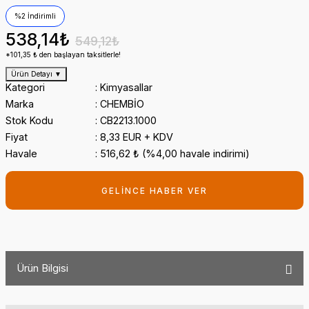
%2 İndirimli
538,14₺
549,12₺
*101,35 ₺ den başlayan taksitlerle!
Ürün Detayı
▼
Kategori
Kimyasallar
Marka
CHEMBİO
Stok Kodu
CB2213.1000
Fiyat
8,33 EUR + KDV
Havale
516,62 ₺ (%4,00 havale indirimi)
GELİNCE HABER VER
Ürün Bilgisi