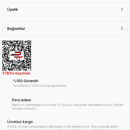
Üyelik
Bağlantılar
%100 Güvenilir
Ürünlerimiz %100 orijinal garantilidir.
Para iadesi
Memnun kalmadığınız ürünleri 15 iş günü içerisinde iade edebilirsiniz. (Hijyen
ürünleri hariçtir)
Ücretsiz kargo
2000₺ ve üzeri alışverişlerinizde kargo ücreti ödemezsiniz. (Bazı yüksek desili