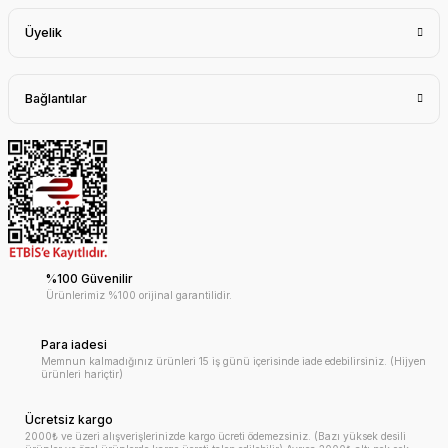
Üyelik
Bağlantılar
%100 Güvenilir
Ürünlerimiz %100 orijinal garantilidir.
Para iadesi
Memnun kalmadığınız ürünleri 15 iş günü içerisinde iade edebilirsiniz. (Hijyen
ürünleri hariçtir)
Ücretsiz kargo
2000₺ ve üzeri alışverişlerinizde kargo ücreti ödemezsiniz. (Bazı yüksek desili