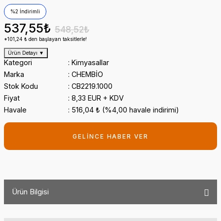
%2 İndirimli
537,55₺
548,52₺
*101,24 ₺ den başlayan taksitlerle!
Ürün Detayı
▼
Kategori
Kimyasallar
Marka
CHEMBİO
Stok Kodu
CB2219.1000
Fiyat
8,33 EUR + KDV
Havale
516,04 ₺ (%4,00 havale indirimi)
GELİNCE HABER VER
Ürün Bilgisi