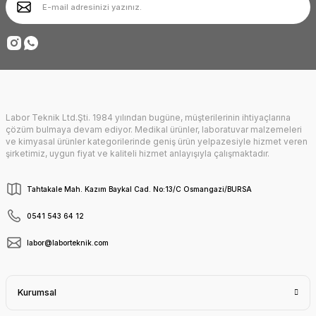
Ürün fiyatı diğer sitelerden daha pahalı.
Deneyimini Paylaş
Bu ürüne benzer farklı alternatifler olmalı.
Labor Teknik Ltd.Şti. 1984 yılından bugüne, müşterilerinin ihtiyaçlarına
Gönder
çözüm bulmaya devam ediyor. Medikal ürünler, laboratuvar malzemeleri
ve kimyasal ürünler kategorilerinde geniş ürün yelpazesiyle hizmet veren
şirketimiz, uygun fiyat ve kaliteli hizmet anlayışıyla çalışmaktadır.
Tahtakale Mah. Kazım Baykal Cad. No:13/C Osmangazi/BURSA
0541 543 64 12
labor@laborteknik.com
Kurumsal