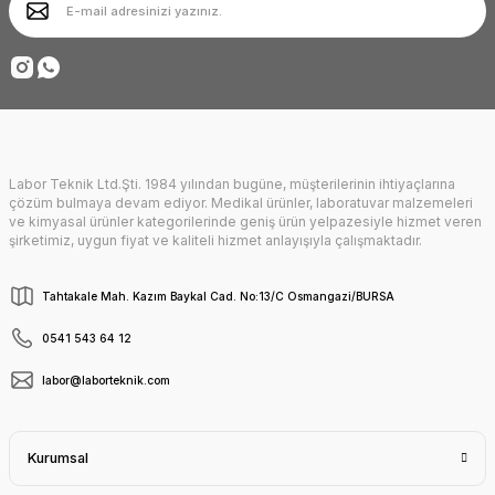
Ürün fiyatı diğer sitelerden daha pahalı.
Deneyimini Paylaş
Bu ürüne benzer farklı alternatifler olmalı.
Labor Teknik Ltd.Şti. 1984 yılından bugüne, müşterilerinin ihtiyaçlarına
Gönder
çözüm bulmaya devam ediyor. Medikal ürünler, laboratuvar malzemeleri
ve kimyasal ürünler kategorilerinde geniş ürün yelpazesiyle hizmet veren
şirketimiz, uygun fiyat ve kaliteli hizmet anlayışıyla çalışmaktadır.
Tahtakale Mah. Kazım Baykal Cad. No:13/C Osmangazi/BURSA
0541 543 64 12
labor@laborteknik.com
Kurumsal