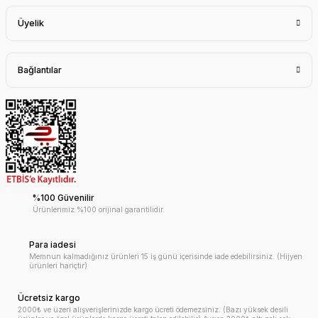
Üyelik
Bağlantılar
%100 Güvenilir
Ürünlerimiz %100 orijinal garantilidir.
Para iadesi
Memnun kalmadığınız ürünleri 15 iş günü içerisinde iade edebilirsiniz. (Hijyen
ürünleri hariçtir)
Ücretsiz kargo
2000₺ ve üzeri alışverişlerinizde kargo ücreti ödemezsiniz. (Bazı yüksek desili