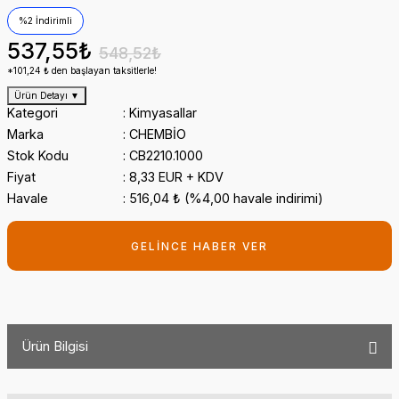
%2 İndirimli
537,55₺
548,52₺
*101,24 ₺ den başlayan taksitlerle!
Ürün Detayı
▼
Kategori
Kimyasallar
Marka
CHEMBİO
Stok Kodu
CB2210.1000
Fiyat
8,33 EUR + KDV
Havale
516,04 ₺ (%4,00 havale indirimi)
GELİNCE HABER VER
Ürün Bilgisi