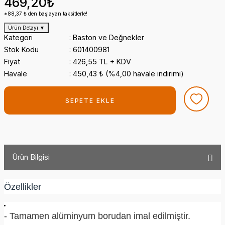
469,20₺
*88,37 ₺ den başlayan taksitlerle!
Ürün Detayı
▼
Kategori
Baston ve Değnekler
Stok Kodu
601400981
Fiyat
426,55 TL + KDV
Havale
450,43 ₺ (%4,00 havale indirimi)
SEPETE EKLE
Ürün Bilgisi
Özellikler
- Tamamen alüminyum borudan imal edilmiştir.