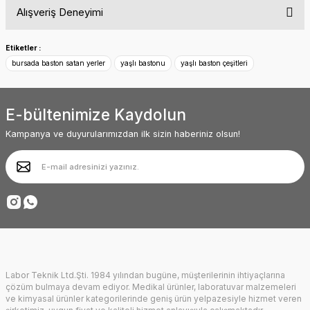
Alışveriş Deneyimi
konularda yetersiz gördüğünüz noktaları öneri formunu kullanarak
tarafımıza iletebilirsiniz.
Bu yorum gerçek bir müşteri deneyimine aittir
Görüş ve önerileriniz için teşekkür ederiz.
Siteyle ilk kez tanışmama rağmen içeriği
Etiketler :
ve menü yapısı oldukça kullanışlı. Diğer
bursada baston satan yerler
yaşlı bastonu
yaşlı baston çeşitleri
ürünler de oldukça ilginç ve kendine
Ürün resmi kalitesiz, bozuk veya görüntülenemiyor.
baktırıyor. Başarılarınız sürekli olsun.
Ürün açıklamasında eksik bilgiler bulunuyor.
Abdullah AKALIN | 01/07/2025
E-bültenimize Kaydolun
Ürün bilgilerinde hatalar bulunuyor.
Ürün fiyatı diğer sitelerden daha pahalı.
Kampanya ve duyurularımızdan ilk sizin haberiniz olsun!
Deneyimini Paylaş
Bu ürüne benzer farklı alternatifler olmalı.
Gönder
Labor Teknik Ltd.Şti. 1984 yılından bugüne, müşterilerinin ihtiyaçlarına
çözüm bulmaya devam ediyor. Medikal ürünler, laboratuvar malzemeleri
ve kimyasal ürünler kategorilerinde geniş ürün yelpazesiyle hizmet veren