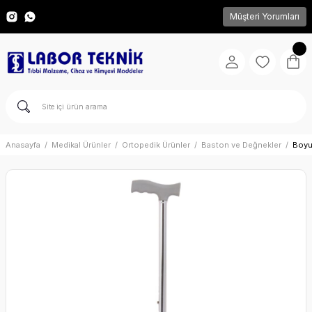
Müşteri Yorumları
Anasayfa
Medikal Ürünler
Ortopedik Ürünler
Baston ve Değnekler
Boyu 