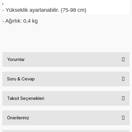
- Yükseklik ayarlanabilir. (75-98 cm)
- Ağırlık: 0,4 kg
Yorumlar
Yorum Yaz
Soru & Cevap
A*** G***
A
Taksit Seçenekleri
Ürün hakkında henüz soru sorulmamış.
29 Nisan 2026
Doğrulanmış Alışveriş
Önerileriniz
Soru Sor
guzel
Bu ürünün fiyat bilgisi, resim, ürün açıklamalarında ve diğer