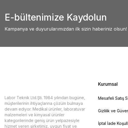
Abdullah AKALIN | 01/07/2025
Ürün resmi kalitesiz, bozuk veya görüntülenemiyor.
E-bültenimize Kaydolun
Ürün açıklamasında eksik bilgiler bulunuyor.
Deneyimini Paylaş
Ürün bilgilerinde hatalar bulunuyor.
Kampanya ve duyurularımızdan ilk sizin haberiniz olsun!
Ürün fiyatı diğer sitelerden daha pahalı.
Bu ürüne benzer farklı alternatifler olmalı.
Kurumsal
Labor Teknik Ltd.Şti. 1984 yılından bugüne,
Mesafeli Satış 
müşterilerinin ihtiyaçlarına çözüm bulmaya
devam ediyor. Medikal ürünler, laboratuvar
Gizlilik ve Güven
malzemeleri ve kimyasal ürünler
kategorilerinde geniş ürün yelpazesiyle
İptal İade Koşull
hizmet veren şirketimiz, uygun fiyat ve