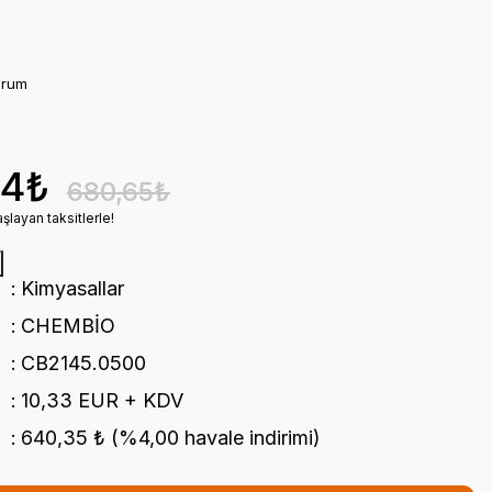
orum
04₺
680,65₺
şlayan taksitlerle!
Kimyasallar
CHEMBİO
CB2145.0500
10,33 EUR + KDV
640,35 ₺ (%4,00 havale indirimi)