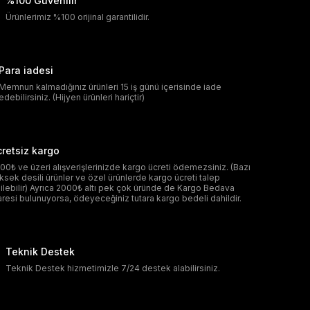
%100 Güvenilir
Ürünlerimiz %100 orijinal garantilidir.
Para iadesi
Memnun kalmadığınız ürünleri 15 iş günü içerisinde iade
edebilirsiniz. (Hijyen ürünleri hariçtir)
retsiz kargo
00₺ ve üzeri alışverişlerinizde kargo ücreti ödemezsiniz. (Bazı
ksek desili ürünler ve özel ürünlerde kargo ücreti talep
ilebilir) Ayrıca 2000₺ altı pek çok üründe de Kargo Bedava
aresi bulunuyorsa, ödeyeceğiniz tutara kargo bedeli dahildir.
Teknik Destek
Teknik Destek hizmetimizle 7/24 destek alabilirsiniz.