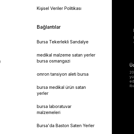
Kişisel Veriler Politikası
Bağlantılar
Bursa Tekerlekli Sandalye
medikal malzeme satan yerler
ş
bursa osmangazi
Üc
20
omron tansiyon aleti bursa
yü
ed
ib
bursa medikal ürün satan
yerler
bursa laboratuvar
malzemeleri
Bursa'da Baston Saten Yerler