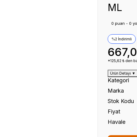
ML
0 puan - 0 y
%2 İndirimli
667,
*125,62 ₺ den ba
Ürün Detayı
▼
Kategori
Marka
Stok Kodu
Fiyat
Havale