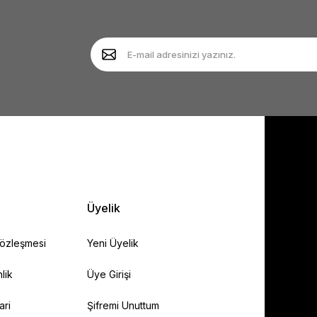
Yorum Yaz
Soru Sor
Gönder
Üyelik
Sözleşmesi
Yeni Üyelik
lik
Üye Girişi
ari
Şifremi Unuttum