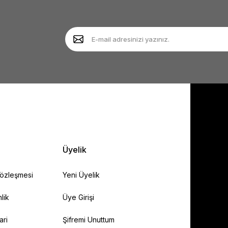
Yorum Yaz
Soru Sor
Gönder
Üyelik
Sözleşmesi
Yeni Üyelik
lik
Üye Girişi
ari
Şifremi Unuttum