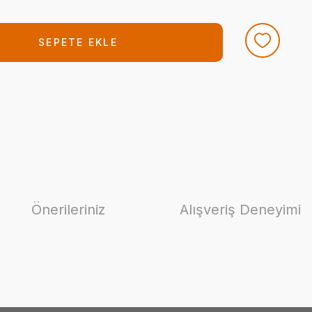
SEPETE EKLE
Önerileriniz
Alışveriş Deneyimi
ilirsiniz.