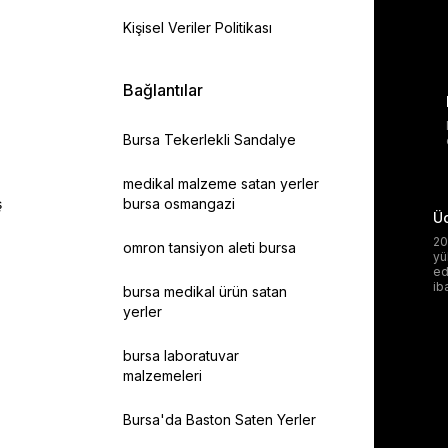
Kişisel Veriler Politikası
Bağlantılar
Bursa Tekerlekli Sandalye
medikal malzeme satan yerler
ş
bursa osmangazi
Üc
20
omron tansiyon aleti bursa
yü
ed
ib
bursa medikal ürün satan
yerler
bursa laboratuvar
malzemeleri
Bursa'da Baston Saten Yerler