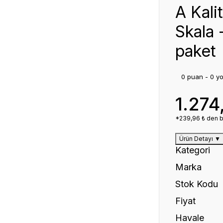
A Kali
Skala 
paket
0 puan - 0 y
1.274
*239,96 ₺ den ba
Ürün Detayı
▼
Kategori
Marka
Stok Kodu
Fiyat
Havale