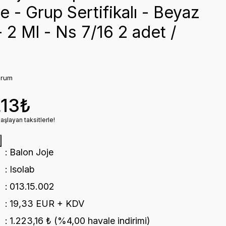
te - Grup Sertifikalı - Beyaz
- 2 Ml - Ns 7/16 2 adet /
orum
,13₺
şlayan taksitlerle!
Balon Joje
Isolab
013.15.002
19,33 EUR + KDV
1.223,16 ₺ (%4,00 havale indirimi)