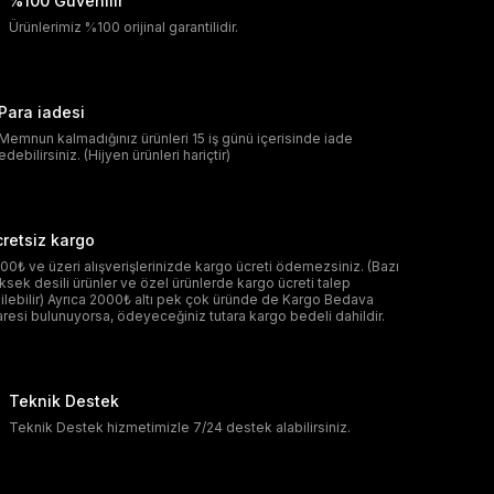
%100 Güvenilir
Ürünlerimiz %100 orijinal garantilidir.
Para iadesi
Memnun kalmadığınız ürünleri 15 iş günü içerisinde iade
edebilirsiniz. (Hijyen ürünleri hariçtir)
retsiz kargo
00₺ ve üzeri alışverişlerinizde kargo ücreti ödemezsiniz. (Bazı
ksek desili ürünler ve özel ürünlerde kargo ücreti talep
ilebilir) Ayrıca 2000₺ altı pek çok üründe de Kargo Bedava
aresi bulunuyorsa, ödeyeceğiniz tutara kargo bedeli dahildir.
Teknik Destek
Teknik Destek hizmetimizle 7/24 destek alabilirsiniz.