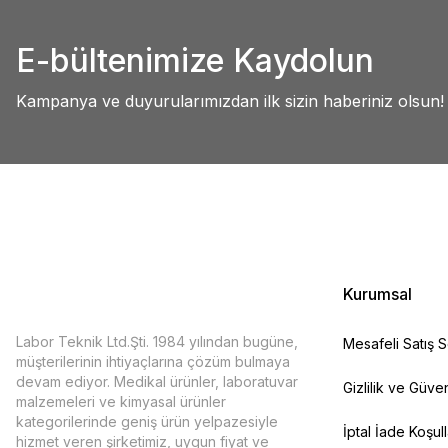
Abdullah AKALIN | 01/07/2025
Ürün resmi kalitesiz, bozuk veya görüntülenemiyor.
E-bültenimize Kaydolun
Ürün açıklamasında eksik bilgiler bulunuyor.
Deneyimini Paylaş
Ürün bilgilerinde hatalar bulunuyor.
Kampanya ve duyurularımızdan ilk sizin haberiniz olsun!
Ürün fiyatı diğer sitelerden daha pahalı.
Bu ürüne benzer farklı alternatifler olmalı.
Kurumsal
Labor Teknik Ltd.Şti. 1984 yılından bugüne,
Mesafeli Satış 
müşterilerinin ihtiyaçlarına çözüm bulmaya
devam ediyor. Medikal ürünler, laboratuvar
Gizlilik ve Güven
malzemeleri ve kimyasal ürünler
kategorilerinde geniş ürün yelpazesiyle
İptal İade Koşull
hizmet veren şirketimiz, uygun fiyat ve